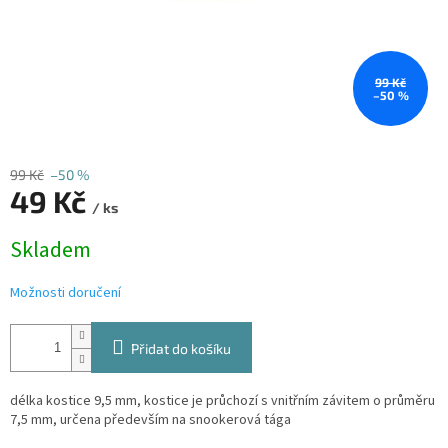
99 Kč
–50 %
99 Kč
–50 %
49 Kč
/ ks
Měrná
Skladem
cena:
Možnosti doručení
Přidat do košíku
délka kostice 9,5 mm, kostice je průchozí s vnitřním závitem o průměru
7,5 mm, určena především na snookerová tága