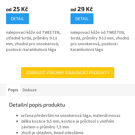
25 Kč
29 Kč
od
od
DETAIL
DETAIL
nalepovací kůže od TWEETEN,
nalepovací kůže od TWEETEN,
středně tvrdá, průměry 9-13
tvrdá, průměry 9-13 mm, vhodná
mm, vhodná pro snookerová,
pro snookerová, poolová i
poolová i karambolová tága
karambolová tága
ZOBRAZIT VŠECHNY SOUVISEJÍCÍ PRODUKTY
Popis
Diskuze
Detailní popis produktu
určena především na snookerová tága, materiál mosaz
délka kostice 9,5 mm, kostice je průchozí s vnitřním
závitem o průměru 7,5 mm
zboží je skladem, ihned odesíláme