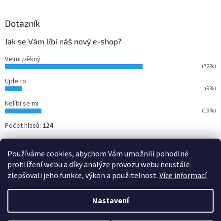
Dotazník
Jak se Vám líbí náš nový e-shop?
Velmi pěkný
(72%)
Ujde to
(9%)
Nelíbí se mi
(19%)
Počet hlasů:
124
Používáme cookies, abychom Vám umožnili pohodlné
prohlížení webu a díky analýze provozu webu neustále
zlepšovali jeho funkce, výkon a použitelnost.
Více informací
Nastavení
Vytvořil Shoptet