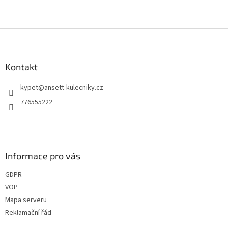
Z
á
p
a
Kontakt
t
kypet
@
ansett-kulecniky.cz
í
776555222
Informace pro vás
GDPR
VOP
Mapa serveru
Reklamační řád