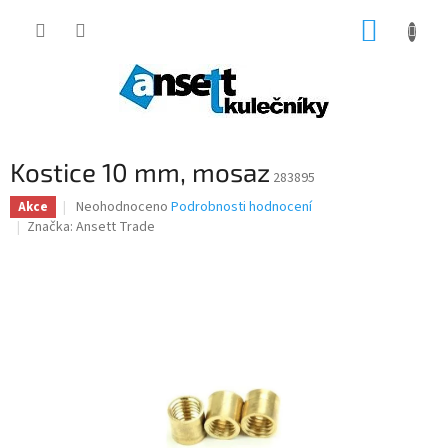
Přejít
NÁKUP
na
obsah
KOŠÍK
Kostice 10 mm, mosaz
283895
Průměrné
Neohodnoceno
Podrobnosti hodnocení
Akce
hodnocení
Značka:
Ansett Trade
produktu
je
0,0
z
5
hvězdiček.