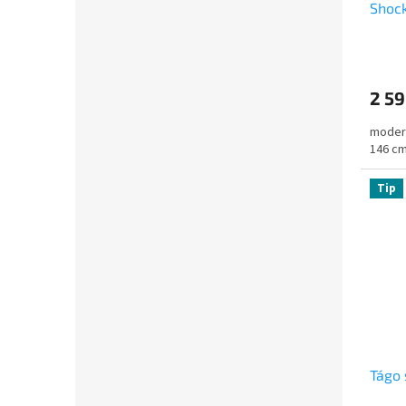
Shoc
2 5
modern
146 cm
Tip
Tágo