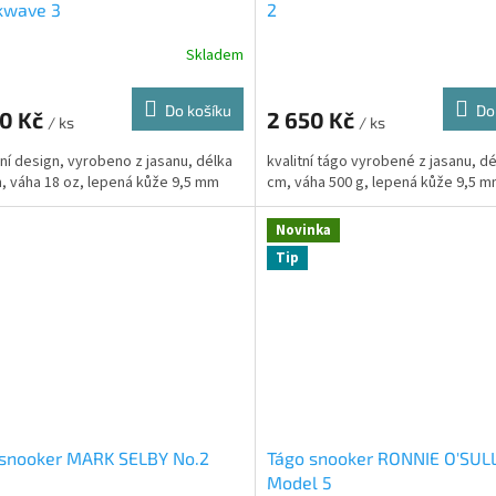
kwave 3
2
Skladem
Do košíku
Do
90 Kč
2 650 Kč
/ ks
/ ks
í design, vyrobeno z jasanu, délka
kvalitní tágo vyrobené z jasanu, d
, váha 18 oz, lepená kůže 9,5 mm
cm, váha 500 g, lepená kůže 9,5 
Novinka
Tip
 snooker MARK SELBY No.2
Tágo snooker RONNIE O'SUL
Model 5