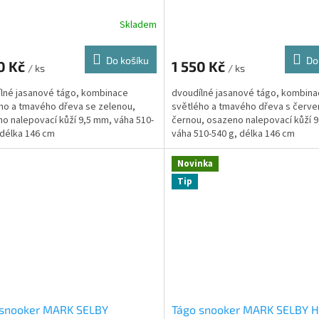
Skladem
Do košíku
Do
0 Kč
1 550 Kč
/ ks
/ ks
lné jasanové tágo, kombinace
dvoudílné jasanové tágo, kombin
ho a tmavého dřeva se zelenou,
světlého a tmavého dřeva s červe
o nalepovací kůží 9,5 mm, váha 510-
černou, osazeno nalepovací kůží 
 délka 146 cm
váha 510-540 g, délka 146 cm
Novinka
Tip
 snooker MARK SELBY
Tágo snooker MARK SELBY H