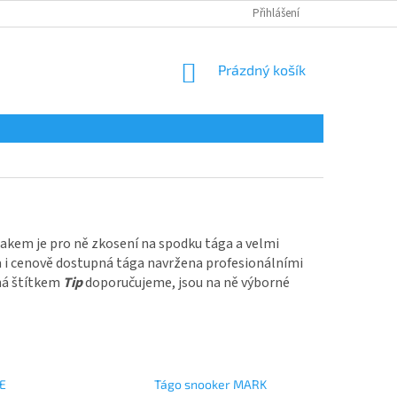
Přihlášení
NÁKUPNÍ
Prázdný košík
KOŠÍK
akem je pro ně zkosení na spodku tága a velmi
a i cenově dostupná tága navržena profesionálními
ná štítkem
Tip
doporučujeme, jsou na ně výborné
E
Tágo snooker MARK