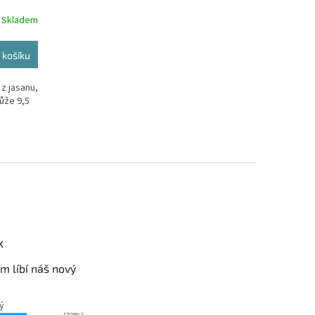
Skladem
 košíku
z jasanu,
ůže 9,5
k
m líbí náš nový
ý