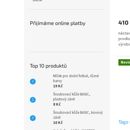
Bazar
ů
410
Přijímáme online platby
nástav
prodlo
výrobc
Novi
Top 10 produktů
Míček pro stolní fotbal, různé
barvy
19 Kč
Šroubovací kůže BASIC,
plastový závit
8 Kč
Šroubovací kůže BASIC, kovový
závit
Tágo
10 Kč