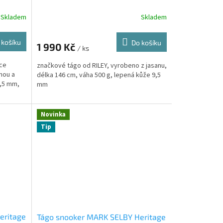
Skladem
Skladem
 košíku
Do košíku
1 990 Kč
/ ks
ace
značkové tágo od RILEY, vyrobeno z jasanu,
nou a
délka 146 cm, váha 500 g, lepená kůže 9,5
9,5 mm,
mm
Novinka
Tip
eritage
Tágo snooker MARK SELBY Heritage