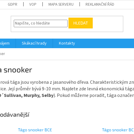
GDPR
VOP
MAPA SERVERU
REKLAMAČNÍ ŘÁD
HLEDAT
nájem
Skákací hrady
Kontakty
ker
a snooker
ová tága jsou vyrobena z jasanového dřeva. Charakteristickým zn
ice. Její průměr bývá 9-10 mm. Najdete zde levná ekonomická tág
O´Sullivan, Murphy, Selby
). Pokud můžeme poradit, tága označe
odávanější
Tágo snooker BCE
Tágo snooker BC