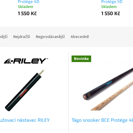
Protége 4D
Protége 5D
Skladem
Skladem
1 550 Kč
1 550 Kč
nější
Nejdražší
Nejprodávanější
Abecedně
Novinka
užovací nástavec RILEY
Tágo snooker BCE Protége 4