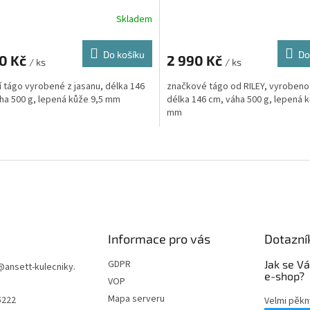
Skladem
Do košíku
Do
50 Kč
2 990 Kč
/ ks
/ ks
ní tágo vyrobené z jasanu, délka 146
značkové tágo od RILEY, vyrobeno 
ha 500 g, lepená kůže 9,5 mm
délka 146 cm, váha 500 g, lepená k
mm
O
v
l
á
d
a
c
í
Informace pro vás
Dotazní
p
r
GDPR
Jak se Vá
@
ansett-kulecniky.
v
e-shop?
VOP
k
Mapa serveru
5222
Velmi pěkn
y