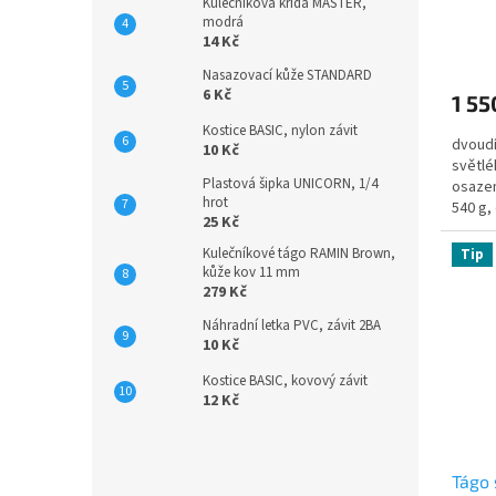
Kulečníková křída MASTER,
modrá
14 Kč
Nasazovací kůže STANDARD
6 Kč
1 55
Kostice BASIC, nylon závit
dvoudí
10 Kč
světlé
Plastová šipka UNICORN, 1/4
osazen
hrot
540 g,
25 Kč
Kulečníkové tágo RAMIN Brown,
Tip
kůže kov 11 mm
279 Kč
Náhradní letka PVC, závit 2BA
10 Kč
Kostice BASIC, kovový závit
12 Kč
Tágo