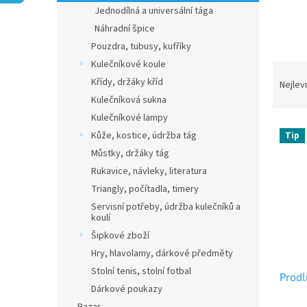
n
Jednodílná a universální tága
e
Náhradní špice
l
Pouzdra, tubusy, kufříky
Kulečníkové koule
Ř
Křídy, držáky kříd
a
Nejlev
z
Kulečníková sukna
e
Kulečníkové lampy
V
n
Kůže, kostice, údržba tág
Tip
ý
í
Můstky, držáky tág
p
p
Rukavice, návleky, literatura
i
r
s
o
Triangly, počítadla, timery
p
d
Servisní potřeby, údržba kulečníků a
r
koulí
u
o
k
Šipkové zboží
d
t
Hry, hlavolamy, dárkové předměty
u
ů
Stolní tenis, stolní fotbal
Prodl
k
Dárkové poukazy
t