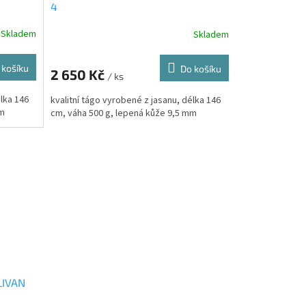
4
Skladem
Skladem
 košíku
Do košíku
2 650 Kč
/ ks
élka 146
kvalitní tágo vyrobené z jasanu, délka 146
mm
cm, váha 500 g, lepená kůže 9,5 mm
LIVAN