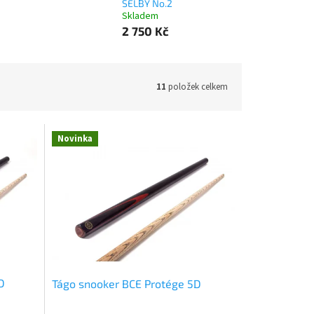
SELBY No.2
Skladem
2 750 Kč
11
položek celkem
Novinka
D
Tágo snooker BCE Protége 5D