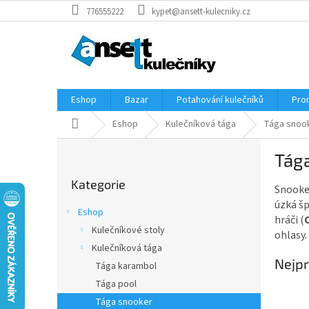
Přejít
776555222
kypet@ansett-kulecniky.cz
na
obsah
Eshop
Bazar
Potahování kulečníků
Pro
Domů
Eshop
Kulečníková tága
Tága snoo
P
Tág
o
Přeskočit
s
Kategorie
kategorie
Snooker
t
úzká šp
r
Eshop
hráči (
a
Kulečníkové stoly
ohlasy.
n
Kulečníková tága
n
Nejpr
í
Tága karambol
p
Tága pool
a
Tága snooker