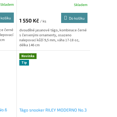
Skladem
Skladem
 košíku
Do košíku
1 550 Kč
/ ks
ce černé
dvoudílné jasanové tágo, kombinace černé
lepovací
s červenými ornamenty, osazeno
 cm
nalepovací kůží 9,5 mm, váha 17-18 oz,
délka 146 cm
Novinka
Tip
No.6
Tágo snooker RILEY MODERNO No.3