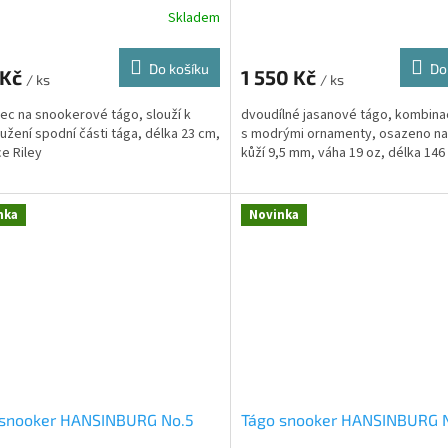
Skladem
Do košíku
Do
 Kč
1 550 Kč
/ ks
/ ks
ec na snookerové tágo, slouží k
dvoudílné jasanové tágo, kombina
užení spodní části tága, délka 23 cm,
s modrými ornamenty, osazeno na
e Riley
kůží 9,5 mm, váha 19 oz, délka 146
nka
Novinka
 snooker HANSINBURG No.5
Tágo snooker HANSINBURG 