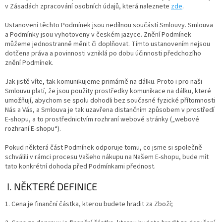
v Zásadách zpracování osobních údajů, která naleznete
zde
.
Ustanovení těchto Podmínek jsou nedílnou součástí Smlouvy. Smlouva
a Podmínky jsou vyhotoveny v českém jazyce. Znění Podmínek
můžeme jednostranně měnit či doplňovat. Tímto ustanovením nejsou
dotčena práva a povinnosti vzniklá po dobu účinnosti předchozího
znění Podmínek.
Jak jistě víte, tak komunikujeme primárně na dálku. Proto i pro naši
Smlouvu platí, že jsou použity prostředky komunikace na dálku, které
umožňují, abychom se spolu dohodli bez současné fyzické přítomnosti
Nás a Vás, a Smlouva je tak uzavřena distančním způsobem v prostředí
E-shopu, a to prostřednictvím rozhraní webové stránky („webové
rozhraní E-shopu“).
Pokud některá část Podmínek odporuje tomu, co jsme si společně
schválili v rámci procesu Vašeho nákupu na Našem E-shopu, bude mít
tato konkrétní dohoda před Podmínkami přednost.
I. NĚKTERÉ DEFINICE
1. Cena je finanční částka, kterou budete hradit za Zboží;