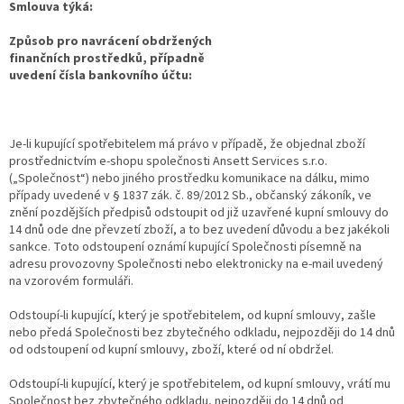
Smlouva týká:
Způsob pro navrácení obdržených
finančních prostředků, případně
uvedení čísla bankovního účtu:
Je-li kupující spotřebitelem má právo v případě, že objednal zboží
prostřednictvím e-shopu společnosti Ansett Services s.r.o.
(„Společnost“) nebo jiného prostředku komunikace na dálku, mimo
případy uvedené v § 1837 zák. č. 89/2012 Sb., občanský zákoník, ve
znění pozdějších předpisů odstoupit od již uzavřené kupní smlouvy do
14 dnů ode dne převzetí zboží, a to bez uvedení důvodu a bez jakékoli
sankce. Toto odstoupení oznámí kupující Společnosti písemně na
adresu provozovny Společnosti nebo elektronicky na e-mail uvedený
na vzorovém formuláři.
Odstoupí-li kupující, který je spotřebitelem, od kupní smlouvy, zašle
nebo předá Společnosti bez zbytečného odkladu, nejpozději do 14 dnů
od odstoupení od kupní smlouvy, zboží, které od ní obdržel.
Odstoupí-li kupující, který je spotřebitelem, od kupní smlouvy, vrátí mu
Společnost bez zbytečného odkladu, nejpozději do 14 dnů od