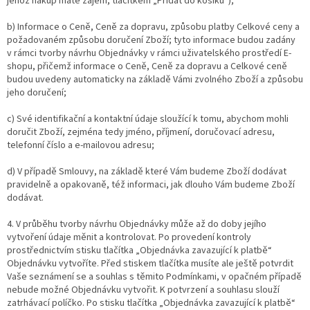
jehož nákup máte zájem, tlačítkem „Přidat do košíku“);
b) Informace o Ceně, Ceně za dopravu, způsobu platby Celkové ceny a
požadovaném způsobu doručení Zboží; tyto informace budou zadány
v rámci tvorby návrhu Objednávky v rámci uživatelského prostředí E-
shopu, přičemž informace o Ceně, Ceně za dopravu a Celkové ceně
budou uvedeny automaticky na základě Vámi zvolného Zboží a způsobu
jeho doručení;
c) Své identifikační a kontaktní údaje sloužící k tomu, abychom mohli
doručit Zboží, zejména tedy jméno, příjmení, doručovací adresu,
telefonní číslo a e-mailovou adresu;
d) V případě Smlouvy, na základě které Vám budeme Zboží dodávat
pravidelně a opakovaně, též informaci, jak dlouho Vám budeme Zboží
dodávat.
4. V průběhu tvorby návrhu Objednávky může až do doby jejího
vytvoření údaje měnit a kontrolovat. Po provedení kontroly
prostřednictvím stisku tlačítka „Objednávka zavazující k platbě“
Objednávku vytvoříte. Před stiskem tlačítka musíte ale ještě potvrdit
Vaše seznámení se a souhlas s těmito Podmínkami, v opačném případě
nebude možné Objednávku vytvořit. K potvrzení a souhlasu slouží
zatrhávací políčko. Po stisku tlačítka „Objednávka zavazující k platbě“