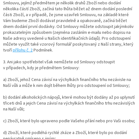
Smlouvu, jejímž předmětem je několik druhů Zboží nebo dodání
několika částí Zboží, začíná tato lhůta běžet až dnem dodání poslední
části Zboží, a v případě, že jsme uzavřeli Smlouvu, na základě které
Vám budeme Zboží dodávat pravidelně a opakovaně, začíná běžet
dnem dodání první dodávky. Od Smlouvy můžete odstoupit jakýmkoliv
prokazatelným způsobem (zejména zasláním e-mailu nebo dopisu na
Naše adresy uvedené u Našich identifikačních údajů). Pro odstoupení
můžete využít také vzorový formulář poskytovaný z Naší strany, který
tvoří
přílohu č. 2
Podmínek.
3. Ani jako spotřebitel však nemůžete od Smlouvy odstoupit
v případech, kdy je předmětem Smlouvy:
a) Zboží, jehož Cena závisí na výchylkách finančního trhu nezávisle na
Naší vůli a může k nim dojít během lhůty pro odstoupení od Smlouvy;
b) dodání alkoholických nápojů, které mohou být dodány až po uplynutí
třiceti dnů a jejich Cena závisí na výchylkách finančního trhu nezávislých
na Naší vůli;
c) Zboží, které bylo upraveno podle Vašeho přání nebo pro Vaši osobu;
d) Zboží, které podléhá rychlé zkáze a Zboží, které bylo po dodání
nenávratně smíseno s jiným;