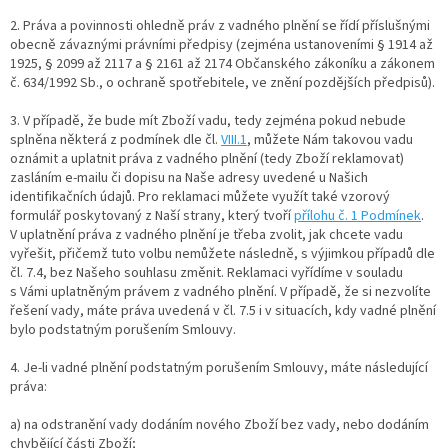
2. Práva a povinnosti ohledně práv z vadného plnění se řídí příslušnými
obecně závaznými právními předpisy (zejména ustanoveními § 1914 až
1925, § 2099 až 2117 a § 2161 až 2174 Občanského zákoníku a zákonem
č. 634/1992 Sb., o ochraně spotřebitele, ve znění pozdějších předpisů).
3. V případě, že bude mít Zboží vadu, tedy zejména pokud nebude
splněna některá z podmínek dle čl.
VIII.1
, můžete Nám takovou vadu
oznámit a uplatnit práva z vadného plnění (tedy Zboží reklamovat)
zasláním e-mailu či dopisu na Naše adresy uvedené u Našich
identifikačních údajů. Pro reklamaci můžete využít také vzorový
formulář poskytovaný z Naší strany, který tvoří
přílohu č. 1 Podmínek
.
V uplatnění práva z vadného plnění je třeba zvolit, jak chcete vadu
vyřešit, přičemž tuto volbu nemůžete následně, s výjimkou případů dle
čl. 7.4, bez Našeho souhlasu změnit. Reklamaci vyřídíme v souladu
s Vámi uplatněným právem z vadného plnění. V případě, že si nezvolíte
řešení vady, máte práva uvedená v čl. 7.5 i v situacích, kdy vadné plnění
bylo podstatným porušením Smlouvy.
4. Je-li vadné plnění podstatným porušením Smlouvy, máte následující
práva:
a) na odstranění vady dodáním nového Zboží bez vady, nebo dodáním
chybějící části Zboží;