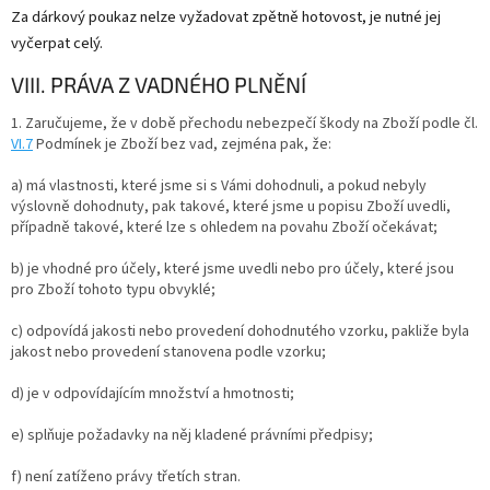
Za dárkový poukaz nelze vyžadovat zpětně hotovost, je nutné jej
vyčerpat celý.
VIII. PRÁVA Z VADNÉHO PLNĚNÍ
1.
Zaručujeme, že v době přechodu nebezpečí škody na Zboží podle čl.
VI.
7
Podmínek je Zboží bez vad, zejména pak, že:
a) má vlastnosti, které jsme si s Vámi dohodnuli, a pokud nebyly
výslovně dohodnuty, pak takové, které jsme u popisu Zboží uvedli,
případně takové, které lze s ohledem na povahu Zboží očekávat;
b) je vhodné pro účely, které jsme uvedli nebo pro účely, které jsou
pro Zboží tohoto typu obvyklé;
c) odpovídá jakosti nebo provedení dohodnutého vzorku, pakliže byla
jakost nebo provedení stanovena podle vzorku;
d) je v odpovídajícím množství a hmotnosti;
e) splňuje požadavky na něj kladené právními předpisy;
f) není zatíženo právy třetích stran.