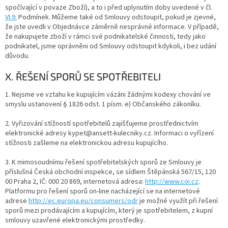
spočívající v povaze Zboží), a to i před uplynutím doby uvedené v čl.
VI.9.
Podmínek. Můžeme také od Smlouvy odstoupit, pokud je zjevné,
že jste uvedli v Objednávce záměrně nesprávné informace. V případě,
že nakupujete zboží v rámci své podnikatelské činnosti, tedy jako
podnikatel, jsme oprávněni od Smlouvy odstoupit kdykoli, i bez udání
důvodu.
X. ŘEŠENÍ SPORŮ SE SPOTŘEBITELI
1. Nejsme ve vztahu ke kupujícím vázáni žádnými kodexy chování ve
smyslu ustanovení § 1826 odst. 1 písm. e) Občanského zákoníku.
2. Vyřizování stížností spotřebitelů zajišťujeme prostřednictvím
elektronické adresy kypet@ansett-kulecniky.cz. Informaci o vyřízení
stížnosti zašleme na elektronickou adresu kupujícího.
3. K mimosoudnímu řešení spotřebitelských sporů ze Smlouvy je
příslušná Česká obchodní inspekce, se sídlem Štěpánská 567/15, 120
00 Praha 2, IČ: 000 20 869, internetová adresa:
http://www.coi.cz
.
Platformu pro řešení sporů on-line nacházející se na internetové
adrese
http://ec.europa.eu/consumers/odr
je možné využít při řešení
sporů mezi prodávajícím a kupujícím, který je spotřebitelem, z kupní
smlouvy uzavřené elektronickými prostředky.