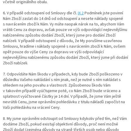
včetně originálního obalu.
6. V případě odstoupení od Smlouvy dle čl.
IX.2
Podmínek jste povinní
Nám Zboží zaslat do 14 dnů od odstoupení a nesete náklady spojené
s navrácením zboží k Nám. Vy máte naopak nárok na to, abychom Vám
vrátili Cenu za dopravu, avšak pouze ve výši odpovídající nejlevnějšímu
nabízenému způsobu dodání Zboží, který jsme pro dodání Zboží
nabízeli. V případě odstoupení z důvodu, že My porušíme uzavřenou
Smlouvu, hradíme i náklady spojené s navrácením zboží k Nám, ovšem
opět pouze do výše Ceny za dopravu ve výši odpovídající
nejlevnějšímu nabízenému způsobu dodání Zboží, který jsme při dodání
Zboží nabízeli.
7. Odpovídáte Nám škodu v případech, kdy bude Zboží poškozeno v
důsledku Vašeho nakládání s ním jinak, než je nutné s ním nakládat s
ohledem na jeho povahu a vlastnosti. Způsobenou škodu Vám
v takovém případě vyúčtujeme poté, co Nám Zboží bude vráceno a
splatnost vyúčtované částky je 14 dní. V případě, že jsme Vám ještě
nevrátili Cenu, jsme oprávněni pohledávku z titulu nákladů započíst na
Vaši pohledávku na vrácení Ceny.
8. My jsme oprávněni odstoupit od Smlouvy kdykoliv před tím, než Vám
dodáme Zboží, pokud existují objektivní důvody, proč není možné
Zboží dodat (zejména důvody na straně třetích osob nebo důvody