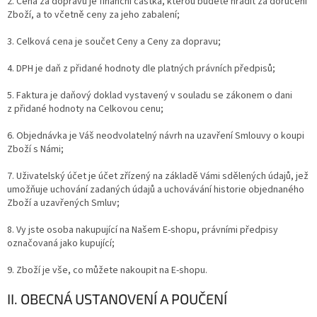
2. Cena za dopravu je finanční částka, kterou budete hradit za doručení
Zboží, a to včetně ceny za jeho zabalení;
3. Celková cena je součet Ceny a Ceny za dopravu;
4. DPH je daň z přidané hodnoty dle platných právních předpisů;
5. Faktura je daňový doklad vystavený v souladu se zákonem o dani
z přidané hodnoty na Celkovou cenu;
6. Objednávka je Váš neodvolatelný návrh na uzavření Smlouvy o koupi
Zboží s Námi;
7. Uživatelský účet je účet zřízený na základě Vámi sdělených údajů, jež
umožňuje uchování zadaných údajů a uchovávání historie objednaného
Zboží a uzavřených Smluv;
8. Vy jste osoba nakupující na Našem E-shopu, právními předpisy
označovaná jako kupující;
9. Zboží je vše, co můžete nakoupit na E-shopu.
II. OBECNÁ USTANOVENÍ A POUČENÍ