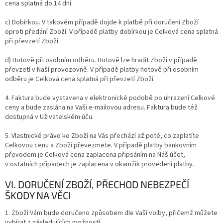
cena
splatná do
14 dní.
c) Dobírkou.
V takovém případě dojde k platbě při doručení Zboží
oproti předání Zboží. V případě platby dobírkou je Celková cena splatná
při převzetí Zboží.
d) Hotově při osobním odběru. Hotově lze hradit Zboží v případě
převzetí v Naší provozovně. V případě platby hotově při osobním
odběru je Celková cena splatná při převzetí Zboží.
4. Faktura bude vystavena v elektronické podobě po uhrazení Celkové
ceny a bude zaslána na Vaši e-mailovou adresu. Faktura bude též
dostupná v Uživatelském úču.
5. Vlastnické právo ke Zboží na Vás přechází až poté, co zaplatíte
Celkovou cenu a Zboží převezmete. V případě platby bankovním
převodem je Celková cena zaplacena připsáním na Náš účet,
v ostatních případech je zaplacena v okamžik provedení platby.
VI. DORUČENÍ ZBOŽÍ, PŘECHOD NEBEZPEČÍ
ŠKODY NA VĚCI
1. Zboží Vám bude doručeno způsobem dle Vaší volby, přičemž můžete
vybírat z následujících možností: