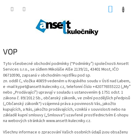
Přejít
NÁKUP
na
obsah
KOŠÍK
VOP
Tyto všeobecné obchodní podmínky (“Podmínky”) společnosti Ansett
Services s.r.o., se sídlem Mikoláše Alše 2139/21, 43401 Most, IČO
06710590
, zapsaná v obchodním rejstříku pod sp.
zn.
oddíl C, vložka 40859
vedeném u
Krajského soudu v Ústí nad Labem
,
e -mail kypet@ansett-kulecniky.cz, telefonní číslo +420776555222 („My”
nebo „Prodávající”) upravují v souladu s ustanovením § 1751 odst. 1
zákona č. 89/2012 Sb., občanský zákoník, ve znění pozdějších předpisů
(„Občanský zákoník“) vzájemná práva a povinnosti Vás, jakožto
kupujících, a Nás, jakožto prodávajících, vzniklá v souvislosti nebo na
základě kupní smlouvy („Smlouva“) uzavřené prostřednictvím E-shopu
na webových stránkách www.ansett-kulecniky.cz.
Všechny informace o zpracování Vašich osobních údajů jsou obsaženy