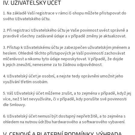
IV. UŽIVATELSKÝ ÚČET
1. Na základě Vaší registrace v rámci E-shopu můžete přistupovat do
svého Uživatelského účtu.
2. Při registraci Uživatelského účtu je Vaše povinnost uvést správně a
pravdivě všechny zadávané údaje a v případě změny je aktualizovat.
3. Přístup k Uživatelskému účtu je zabezpečen uživatelským jménem a
heslem. Ohledně těchto přístupových je Vaší povinností zachovávat
mlčenlivost a nikomu tyto údaje neposkytovat. V případě, že dojde
k jejich zneužití, neneseme za to žádnou odpovědnost.
4. Uživatelský účet je osobní, a nejste tedy oprávněni umožnit jeho
využívání třetím osobám.
5. Váš Uživatelský účet můžeme zrušit, a to zejména v případě, když jej
více, než 5 let nevyužíváte, či v případě, kdy porušíte své povinnosti
dle Smlouvy.
6. Uživatelský účet nemusí být dostupný nepřetržitě, a to zejména s
ohledem na nutnou údržbu hardwarového a softwarového vybavení.
V. CENOVÉ A PLATEBNÍ PODMÍNKY, VÝHRADA