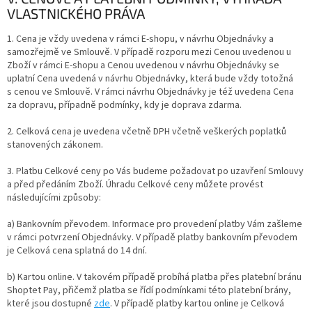
VLASTNICKÉHO PRÁVA
1. Cena je vždy uvedena v rámci E-shopu, v návrhu Objednávky a
samozřejmě ve Smlouvě. V případě rozporu mezi Cenou uvedenou u
Zboží v rámci E-shopu a Cenou uvedenou v návrhu Objednávky se
uplatní Cena uvedená v návrhu Objednávky, která bude vždy totožná
s cenou ve Smlouvě. V rámci návrhu Objednávky je též uvedena Cena
za dopravu, případně podmínky, kdy je doprava zdarma.
2. Celková cena je uvedena včetně DPH včetně veškerých poplatků
stanovených zákonem.
3. Platbu Celkové ceny po Vás budeme požadovat po uzavření Smlouvy
a před předáním Zboží. Úhradu Celkové ceny můžete provést
následujícími způsoby:
a) Bankovním převodem. Informace pro provedení platby Vám zašleme
v rámci potvrzení Objednávky. V případě platby bankovním převodem
je Celková cena splatná do
14 dní.
b) Kartou online. V takovém případě probíhá platba přes platební bránu
Shoptet Pay, přičemž platba se řídí podmínkami této platební brány,
které jsou dostupné
zde
.
V případě platby kartou online je Celková