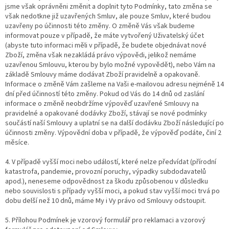
jsme však oprávněni změnit a doplnit tyto Podmínky, tato změna se
však nedotkne již uzavřených Smluv, ale pouze Smluv, které budou
uzavřeny po účinnosti této změny. O změně Vás však budeme
informovat pouze v případě, že máte vytvořený Uživatelský účet
(abyste tuto informaci měli v případě, že budete objednávat nové
Zboží, změna však nezakládá právo výpovědi, jelikož nemáme
uzavřenou Smlouvu, kterou by bylo možné vypovědět), nebo Vám na
základě Smlouvy máme dodávat Zboží pravidelně a opakovaně.
Informace o změně Vám zašleme na Vaši e-mailovou adresu nejméně 14
dní před účinností této změny. Pokud od Vás do 14 dnů od zaslání
informace o změně neobdržíme výpověď uzavřené Smlouvy na
pravidelné a opakované dodávky Zboží, stávají se nové podmínky
součástí naší Smlouvy a uplatní se na další dodávku Zboží následující po
účinnosti změny. Výpovědní doba v případě, že výpověď podáte, činí 2
měsíce.
4. V případě vyšší moci nebo událostí, které nelze předvídat (přírodní
katastrofa, pandemie, provozní poruchy, výpadky subdodavatelů
apod.), neneseme odpovědnost za škodu způsobenou v důsledku
nebo souvislosti s případy vyšší moci, a pokud stav vyšší moci trvá po
dobu delší než 10 dnů, máme My i Vy právo od Smlouvy odstoupit.
5. Přílohou Podmínek je vzorový formulář pro reklamaci a vzorový