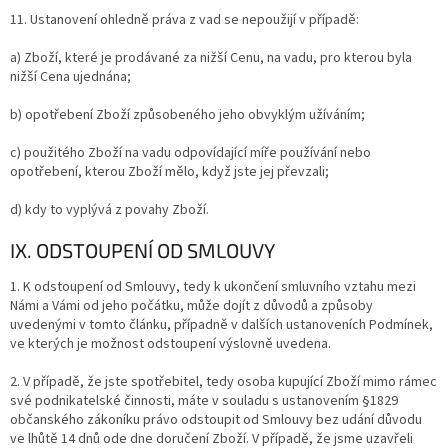
11. Ustanovení ohledně práva z vad se nepoužijí v případě:
a) Zboží, které je prodávané za nižší Cenu, na vadu, pro kterou byla
nižší Cena ujednána;
b) opotřebení Zboží způsobeného jeho obvyklým užíváním;
c) použitého Zboží na vadu odpovídající míře používání nebo
opotřebení, kterou Zboží mělo, když jste jej převzali;
d) kdy to vyplývá z povahy Zboží.
IX. ODSTOUPENÍ OD SMLOUVY
1. K odstoupení od Smlouvy, tedy k ukončení smluvního vztahu mezi
Námi a Vámi od jeho počátku, může dojít z důvodů a způsoby
uvedenými v tomto článku, případně v dalších ustanoveních Podmínek,
ve kterých je možnost odstoupení výslovně uvedena.
2.
V případě, že jste spotřebitel, tedy osoba kupující Zboží mimo rámec
své podnikatelské činnosti, máte v souladu s ustanovením §1829
občanského zákoníku právo odstoupit od Smlouvy bez udání důvodu
ve lhůtě 14 dnů ode dne doručení Zboží. V případě, že jsme uzavřeli