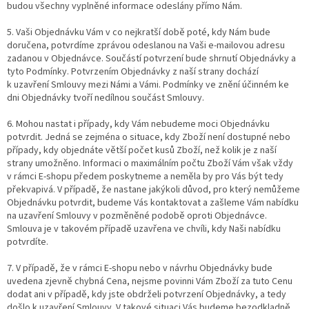
budou všechny vyplněné informace odeslány přímo Nám.
5. Vaši Objednávku Vám v co nejkratší době poté, kdy Nám bude
doručena, potvrdíme zprávou odeslanou na Vaši e-mailovou adresu
zadanou v Objednávce. Součástí potvrzení bude shrnutí Objednávky a
tyto Podmínky. Potvrzením Objednávky z naší strany dochází
k uzavření Smlouvy mezi Námi a Vámi. Podmínky ve znění účinném ke
dni Objednávky tvoří nedílnou součást Smlouvy.
6. Mohou nastat i případy, kdy Vám nebudeme moci Objednávku
potvrdit. Jedná se zejména o situace, kdy Zboží není dostupné nebo
případy, kdy objednáte větší počet kusů Zboží, než kolik je z naší
strany umožněno. Informaci o maximálním počtu Zboží Vám však vždy
v rámci E-shopu předem poskytneme a neměla by pro Vás být tedy
překvapivá. V případě, že nastane jakýkoli důvod, pro který nemůžeme
Objednávku potvrdit, budeme Vás kontaktovat a zašleme Vám nabídku
na uzavření Smlouvy v pozměněné podobě oproti Objednávce.
Smlouva je v takovém případě uzavřena ve chvíli, kdy Naši nabídku
potvrdíte.
7. V případě, že v rámci E-shopu nebo v návrhu Objednávky bude
uvedena zjevně chybná Cena, nejsme povinni Vám Zboží za tuto Cenu
dodat ani v případě, kdy jste obdrželi potvrzení Objednávky, a tedy
došlo k uzavření Smlouvy. V takové situaci Vás budeme bezodkladně