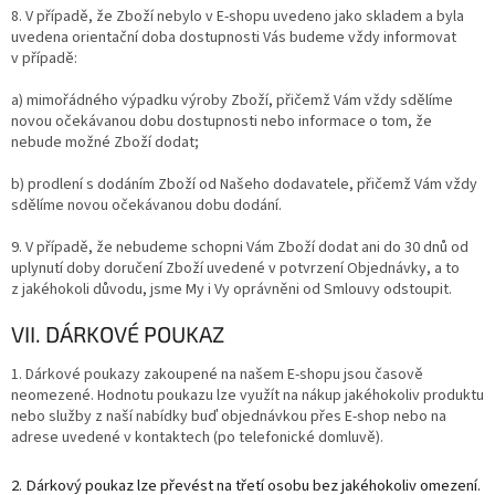
8. V případě, že Zboží nebylo v E-shopu uvedeno jako skladem a byla
uvedena orientační doba dostupnosti Vás budeme vždy informovat
v případě:
a) mimořádného výpadku výroby Zboží, přičemž Vám vždy sdělíme
novou očekávanou dobu dostupnosti nebo informace o tom, že
nebude možné Zboží dodat;
b) prodlení s dodáním Zboží od Našeho dodavatele, přičemž Vám vždy
sdělíme novou očekávanou dobu dodání.
9.
V případě, že nebudeme schopni Vám Zboží dodat ani do 30 dnů od
uplynutí doby doručení Zboží uvedené v potvrzení Objednávky, a to
z jakéhokoli důvodu, jsme My i Vy oprávněni od Smlouvy odstoupit.
VII. DÁRKOVÉ POUKAZ
1. Dárkové poukazy zakoupené na našem E-shopu jsou časově
neomezené. Hodnotu poukazu lze využít na nákup jakéhokoliv produktu
nebo služby z naší nabídky buď objednávkou přes E-shop nebo na
adrese uvedené v kontaktech (po telefonické domluvě).
2. Dárkový poukaz lze převést na třetí osobu bez jakéhokoliv omezení.