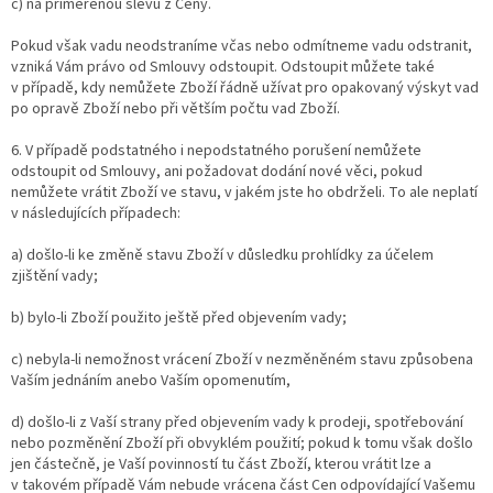
c) na přiměřenou slevu z Ceny.
Pokud však vadu neodstraníme včas nebo odmítneme vadu odstranit,
vzniká Vám právo od Smlouvy odstoupit. Odstoupit můžete také
v případě, kdy nemůžete Zboží řádně užívat pro opakovaný výskyt vad
po opravě Zboží nebo při větším počtu vad Zboží.
6. V případě podstatného i nepodstatného porušení nemůžete
odstoupit od Smlouvy, ani požadovat dodání nové věci, pokud
nemůžete vrátit Zboží ve stavu, v jakém jste ho obdrželi. To ale neplatí
v následujících případech:
a) došlo-li ke změně stavu Zboží v důsledku prohlídky za účelem
zjištění vady;
b) bylo-li Zboží použito ještě před objevením vady;
c) nebyla-li nemožnost vrácení Zboží v nezměněném stavu způsobena
Vaším jednáním anebo Vaším opomenutím,
d) došlo-li z Vaší strany před objevením vady k prodeji, spotřebování
nebo pozměnění Zboží při obvyklém použití; pokud k tomu však došlo
jen částečně, je Vaší povinností tu část Zboží, kterou vrátit lze a
v takovém případě Vám nebude vrácena část Cen odpovídající Vašemu