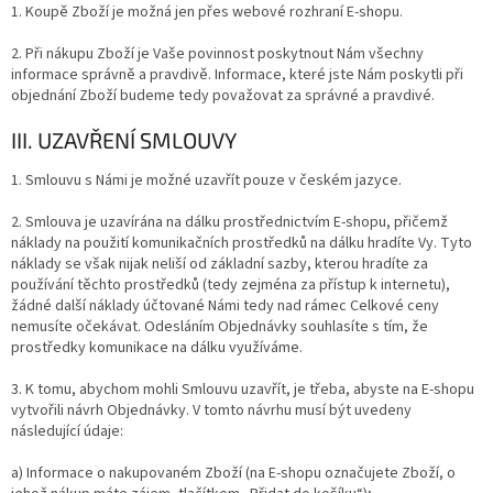
1. Koupě Zboží je možná jen přes webové rozhraní E-shopu.
2. Při nákupu Zboží je Vaše povinnost poskytnout Nám všechny
informace správně a pravdivě. Informace, které jste Nám poskytli při
objednání Zboží budeme tedy považovat za správné a pravdivé.
III. UZAVŘENÍ SMLOUVY
1. Smlouvu s Námi je možné uzavřít pouze v českém jazyce.
2. Smlouva je uzavírána na dálku prostřednictvím E-shopu, přičemž
náklady na použití komunikačních prostředků na dálku hradíte Vy. Tyto
náklady se však nijak neliší od základní sazby, kterou hradíte za
používání těchto prostředků (tedy zejména za přístup k internetu),
žádné další náklady účtované Námi tedy nad rámec Celkové ceny
nemusíte očekávat. Odesláním Objednávky souhlasíte s tím, že
prostředky komunikace na dálku využíváme.
3. K tomu, abychom mohli Smlouvu uzavřít, je třeba, abyste na E-shopu
vytvořili návrh Objednávky. V tomto návrhu musí být uvedeny
následující údaje:
a) Informace o nakupovaném Zboží (na E-shopu označujete Zboží, o