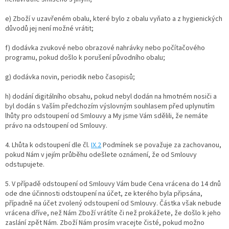
e) Zboží v uzavřeném obalu, které bylo z obalu vyňato a z hygienických
důvodů jej není možné vrátit;
f) dodávka zvukové nebo obrazové nahrávky nebo počítačového
programu, pokud došlo k porušení původního obalu;
g) dodávka novin, periodik nebo časopisů;
h) dodání digitálního obsahu, pokud nebyl dodán na hmotném nosiči a
byl dodán s Vaším předchozím výslovným souhlasem před uplynutím
lhůty pro odstoupení od Smlouvy a My jsme Vám sdělili, že nemáte
právo na odstoupení od Smlouvy.
4. Lhůta k odstoupení dle čl.
IX.2
Podmínek se považuje za zachovanou,
pokud Nám v jejím průběhu odešlete oznámení, že od Smlouvy
odstupujete.
5. V případě odstoupení od Smlouvy Vám bude Cena vrácena do 14 dnů
ode dne účinnosti odstoupení na účet, ze kterého byla připsána,
případně na účet zvolený odstoupení od Smlouvy. Částka však nebude
vrácena dříve, než Nám Zboží vrátíte či než prokážete, že došlo k jeho
zaslání zpět Nám. Zboží Nám prosím vracejte čisté, pokud možno