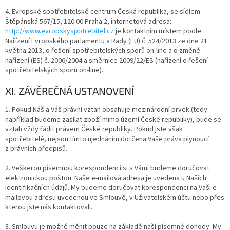
4. Evropské spotřebitelské centrum Česká republika, se sídlem
Štěpánská 567/15, 120 00 Praha 2, internetová adresa:
http://www.evropskyspotrebitel.cz
je kontaktním místem podle
Nařízení Evropského parlamentu a Rady (EU) č. 524/2013 ze dne 21.
května 2013, o řešení spotřebitelských sporů on-line a o změně
nařízení (ES) č. 2006/2004 a směrnice 2009/22/ES (nařízení o řešení
spotřebitelských sporů on-line).
XI. ZÁVĚREČNÁ USTANOVENÍ
1. Pokud Náš a Váš právní vztah obsahuje mezinárodní prvek (tedy
například budeme zasílat zboží mimo území České republiky), bude se
vztah vždy řádit právem České republiky. Pokud jste však
spotřebitelé, nejsou tímto ujednáním dotčena Vaše práva plynoucí
z právních předpisů.
2. Veškerou písemnou korespondenci si s Vámi budeme doručovat
elektronickou poštou. Naše e-mailová adresa je uvedena u Našich
identifikačních údajů. My budeme doručovat korespondenci na Vaši e-
mailovou adresu uvedenou ve Smlouvě, v Uživatelském účtu nebo přes
kterou jste nás kontaktovali.
3. Smlouvu je možné měnit pouze na základě naší písemné dohody. My