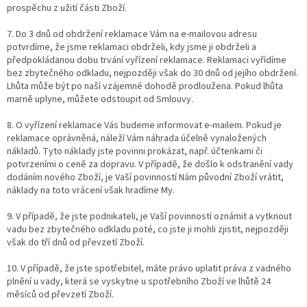
prospěchu z užití části Zboží.
7. Do 3 dnů od obdržení reklamace Vám na e-mailovou adresu
potvrdíme, že jsme reklamaci obdrželi, kdy jsme ji obdrželi a
předpokládanou dobu trvání vyřízení reklamace. Reklamaci vyřídíme
bez zbytečného odkladu, nejpozději však do 30 dnů od jejího obdržení.
Lhůta může být po naší vzájemné dohodě prodloužena. Pokud lhůta
marně uplyne, můžete odstoupit od Smlouvy.
8. O vyřízení reklamace Vás budeme informovat e-mailem. Pokud je
reklamace oprávněná, náleží Vám náhrada účelně vynaložených
nákladů. Tyto náklady jste povinni prokázat, např. účtenkami či
potvrzeními o ceně za dopravu. V případě, že došlo k odstranění vady
dodáním nového Zboží, je Vaší povinností Nám původní Zboží vrátit,
náklady na toto vrácení však hradíme My.
9. V případě, že jste podnikateli, je Vaší povinností oznámit a vytknout
vadu bez zbytečného odkladu poté, co jste ji mohli zjistit, nejpozději
však do tří dnů od převzetí Zboží.
10. V případě, že jste spotřebitel, máte právo uplatit práva z vadného
plnění u vady, která se vyskytne u spotřebního Zboží ve lhůtě 24
měsíců od převzetí Zboží.