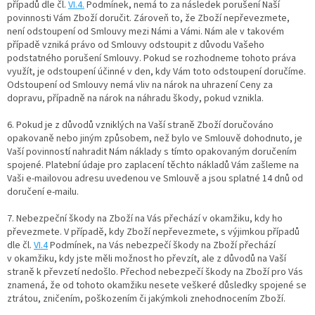
případů dle čl.
VI.
4.
Podmínek, nemá to za následek porušení Naší
povinnosti Vám Zboží doručit. Zároveň to, že Zboží nepřevezmete,
není odstoupení od Smlouvy mezi Námi a Vámi. Nám ale v takovém
případě vzniká právo od Smlouvy odstoupit z důvodu Vašeho
podstatného porušení Smlouvy. Pokud se rozhodneme tohoto práva
využít, je odstoupení účinné v den, kdy Vám toto odstoupení doručíme.
Odstoupení od Smlouvy nemá vliv na nárok na uhrazení Ceny za
dopravu, případně na nárok na náhradu škody, pokud vznikla.
6. Pokud je z důvodů vzniklých na Vaší straně Zboží doručováno
opakovaně nebo jiným způsobem, než bylo ve Smlouvě dohodnuto, je
Vaší povinností nahradit Nám náklady s tímto opakovaným doručením
spojené. Platební údaje pro zaplacení těchto nákladů Vám zašleme na
Vaši e-mailovou adresu uvedenou ve Smlouvě a jsou splatné 14 dnů od
doručení e-mailu.
7.
Nebezpeční škody na Zboží na Vás přechází v okamžiku, kdy ho
převezmete. V případě, kdy Zboží nepřevezmete, s výjimkou případů
dle čl.
VI.
4
Podmínek, na Vás nebezpečí škody na Zboží přechází
v okamžiku, kdy jste měli možnost ho převzít, ale z důvodů na Vaší
straně k převzetí nedošlo. Přechod nebezpečí škody na Zboží pro Vás
znamená, že od tohoto okamžiku nesete veškeré důsledky spojené se
ztrátou, zničením, poškozením či jakýmkoli znehodnocením Zboží.