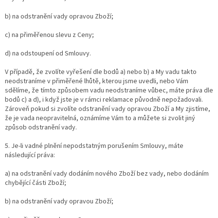
b) na odstranění vady opravou Zboží;
c) na přiměřenou slevu z Ceny;
d) na odstoupení od Smlouvy.
V případě, že zvolíte vyřešení dle bodů a) nebo b) a My vadu takto
neodstraníme v přiměřené lhůtě, kterou jsme uvedli, nebo Vám
sdělíme, že tímto způsobem vadu neodstraníme vůbec, máte práva dle
bodů c) a d), i když jste je v rámci reklamace původně nepožadovali.
Zároveň pokud si zvolíte odstranění vady opravou Zboží a My zjistíme,
že je vada neopravitelná, oznámíme Vám to a můžete si zvolit jiný
způsob odstranění vady.
5. Je-li vadné plnění nepodstatným porušením Smlouvy, máte
následující práva:
a) na odstranění vady dodáním nového Zboží bez vady, nebo dodáním
chybějící části Zboží;
b) na odstranění vady opravou Zboží;