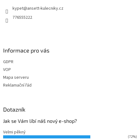
t
kypet
@
ansett-kulecniky.cz
í
776555222
Informace pro vás
GDPR
VOP
Mapa serveru
Reklamační řád
Dotazník
Jak se Vám líbí náš nový e-shop?
Velmi pěkný
(72%)