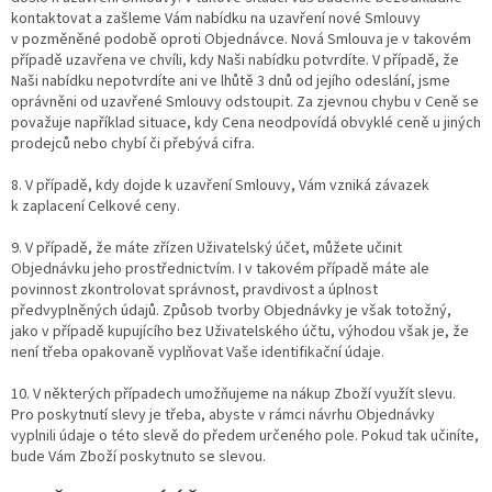
kontaktovat a zašleme Vám nabídku na uzavření nové Smlouvy
v pozměněné podobě oproti Objednávce. Nová Smlouva je v takovém
případě uzavřena ve chvíli, kdy Naši nabídku potvrdíte. V případě, že
Naši nabídku nepotvrdíte ani ve lhůtě 3 dnů od jejího odeslání, jsme
oprávněni od uzavřené Smlouvy odstoupit. Za zjevnou chybu v Ceně se
považuje například situace, kdy Cena neodpovídá obvyklé ceně u jiných
prodejců nebo chybí či přebývá cifra.
8. V případě, kdy dojde k uzavření Smlouvy, Vám vzniká závazek
k zaplacení Celkové ceny.
9. V případě, že máte zřízen Uživatelský účet, můžete učinit
Objednávku jeho prostřednictvím. I v takovém případě máte ale
povinnost zkontrolovat správnost, pravdivost a úplnost
předvyplněných údajů. Způsob tvorby Objednávky je však totožný,
jako v případě kupujícího bez Uživatelského účtu, výhodou však je, že
není třeba opakovaně vyplňovat Vaše identifikační údaje.
10. V některých případech umožňujeme na nákup Zboží využít slevu.
Pro poskytnutí slevy je třeba, abyste v rámci návrhu Objednávky
vyplnili údaje o této slevě do předem určeného pole. Pokud tak učiníte,
bude Vám Zboží poskytnuto se slevou.