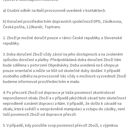
a) Osobní odběr na Naší provozovně uvedené
v kontaktech.
b) Doručení prostřednictvím dopravních společností DPD, Zásilkovna,
Česká pošta, 123kuriér, Toptrans.
2. Zboží je možné doručit pouze v rámci České republiky a Slovenské
republiky.
3. Doba doručení Zboží vždy závisí na jeho dostupnosti a na zvoleném
způsobu doručení a platby. Předpokládaná doba doručení Zboží Vám
bude sdělena v potvrzení Objednávky. Doba uvedená na E-shopu je
pouze orientační a může se lišit od skutečné doby dodání. V případě
osobního odběru na provozovně Vás vždy o možnosti vyzvednutí Zboží
budeme informovat prostřednictvím e-mailu.
4.
Po převzetí Zboží od dopravce je Vaše povinnost zkontrolovat
neporušenost obalu Zboží a v případě jakýchkoli závad tuto skutečnost
neprodleně oznámit dopravci a Nám. V případě, že došlo k závadě na
obalu, která svědčí o neoprávněné manipulaci a vstupu do zásilky, není
Vaší povinností Zboží od dopravce převzít.
5. V případě, kdy porušíte svoji povinnost převzít Zboží, s výjimkou