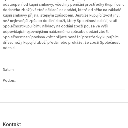
odstoupení od kupní smlouvy, všechny peněžní prostředky (kupní cenu
dodaného zboží) včetně nákladů na dodání, které od něho na základě
kupní smlouvy přijala, stejným způsobem. Jestliže kupující zvolil jiný,
než nejlevnější způsob dodání zboží, který Společnost nabízí, vrátí
Společnost kupujícímu náklady na dodání zboží pouze ve výši
odpovídající nejlevnějšímu nabízenému způsobu dodání zboží.
Společnost není povinna vrátit přijaté peněžní prostředky kupujícímu
dříve, než ji kupující zboží předá nebo prokáže, že zboží Společnosti
odeslal.
Datum:
Podpis:
Z
á
p
a
Kontakt