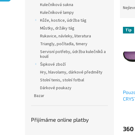
Ř
n
Kulečníková sukna
a
e
Nejlev
Kulečníkové lampy
z
l
e
Kůže, kostice, údržba tág
V
n
Můstky, držáky tág
Tip
ý
í
Rukavice, návleky, literatura
p
p
Triangly, počítadla, timery
i
r
Servisní potřeby, údržba kulečníků a
s
o
koulí
p
d
Šipkové zboží
r
u
Hry, hlavolamy, dárkové předměty
o
k
d
t
Stolní tenis, stolní fotbal
u
ů
Dárkové poukazy
Pouzd
k
Bazar
CRYST
t
ů
Přijímáme online platby
360