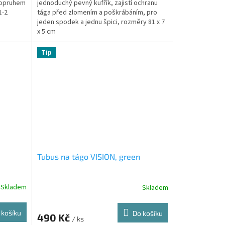
 popruhem
jednoduchý pevný kufřík, zajistí ochranu
1-2
tága před zlomením a poškrábáním, pro
jeden spodek a jednu špici, rozměry 81 x 7
x 5 cm
Tip
Tubus na tágo VISION, green
Skladem
Skladem
 košíku
Do košíku
490 Kč
/ ks