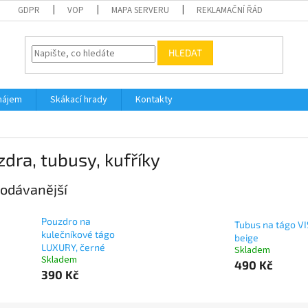
GDPR
VOP
MAPA SERVERU
REKLAMAČNÍ ŘÁD
HLEDAT
nájem
Skákací hrady
Kontakty
dra, tubusy, kufříky
odávanější
Pouzdro na
Tubus na tágo VI
kulečníkové tágo
beige
LUXURY, černé
Skladem
Skladem
490 Kč
390 Kč