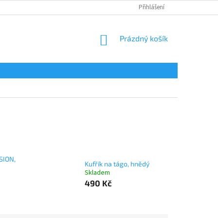
Přihlášení
NÁKUPNÍ
Prázdný košík
KOŠÍK
SION,
Kufřík na tágo, hnědý
Skladem
490 Kč