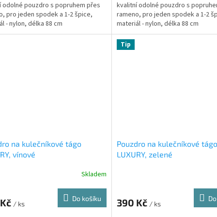
ní odolné pouzdro s popruhem přes
kvalitní odolné pouzdro s popruh
, pro jeden spodek a 1-2 špice,
rameno, pro jeden spodek a 1-2 šp
ál - nylon, délka 88 cm
materiál - nylon, délka 88 cm
Tip
ro na kulečníkové tágo
Pouzdro na kulečníkové tág
RY, vínové
LUXURY, zelené
Skladem
Do košíku
Do
 Kč
390 Kč
/ ks
/ ks