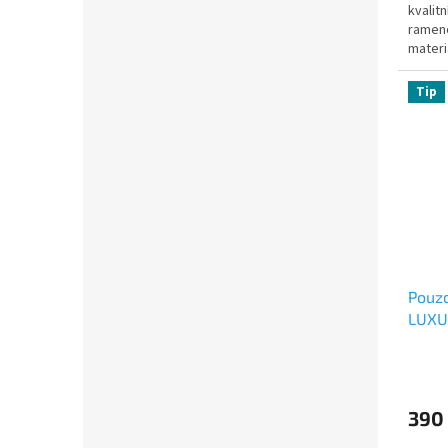
kvalit
rameno
materi
Tip
Pouzd
LUXU
390