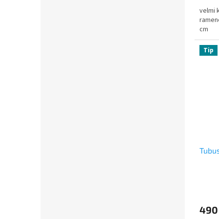
velmi 
rameno
cm
Tip
Tubus
490