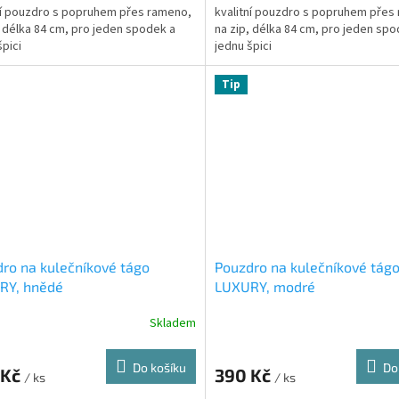
ní pouzdro s popruhem přes rameno,
kvalitní pouzdro s popruhem přes
, délka 84 cm, pro jeden spodek a
na zip, délka 84 cm, pro jeden spo
špici
jednu špici
Tip
ro na kulečníkové tágo
Pouzdro na kulečníkové tág
RY, hnědé
LUXURY, modré
Skladem
Do košíku
Do
 Kč
390 Kč
/ ks
/ ks