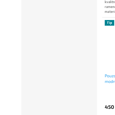
kvalit
rameno
materi
Tip
Pouz
modr
450