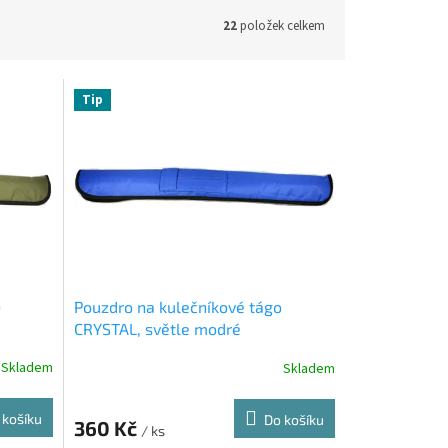
22
položek celkem
Tip
o
Pouzdro na kulečníkové tágo
CRYSTAL, světle modré
Skladem
Skladem
 košíku
Do košíku
360 Kč
/ ks