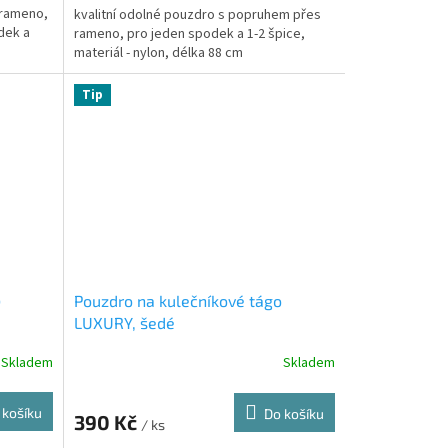
 rameno,
kvalitní odolné pouzdro s popruhem přes
dek a
rameno, pro jeden spodek a 1-2 špice,
materiál - nylon, délka 88 cm
Tip
o
Pouzdro na kulečníkové tágo
LUXURY, šedé
Skladem
Skladem
 košíku
Do košíku
390 Kč
/ ks