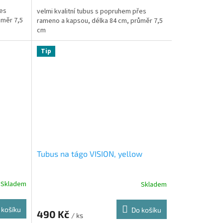
řes
velmi kvalitní tubus s popruhem přes
ůměr 7,5
rameno a kapsou, délka 84 cm, průměr 7,5
cm
Tip
Tubus na tágo VISION, yellow
Skladem
Skladem
 košíku
Do košíku
490 Kč
/ ks