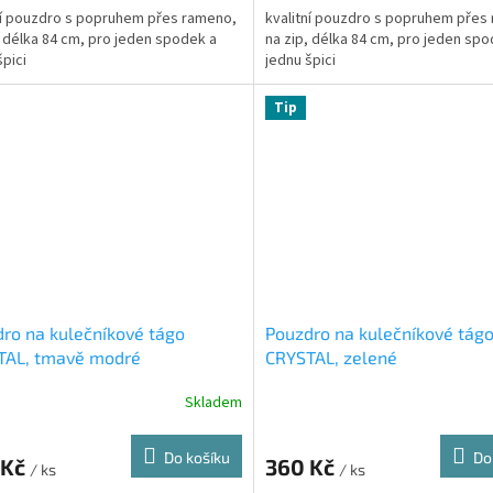
ní pouzdro s popruhem přes rameno,
kvalitní pouzdro s popruhem přes
, délka 84 cm, pro jeden spodek a
na zip, délka 84 cm, pro jeden spo
špici
jednu špici
Tip
ro na kulečníkové tágo
Pouzdro na kulečníkové tág
TAL, tmavě modré
CRYSTAL, zelené
Skladem
Do košíku
Do
 Kč
360 Kč
/ ks
/ ks