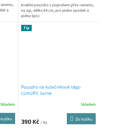
 rameno,
kvalitní pouzdro s popruhem přes rameno,
dek a
na zip, délka 84 cm, pro jeden spodek a
jednu špici
Tip
o
Pouzdro na kulečníkové tágo
LUXURY, černé
Skladem
Skladem
 košíku
Do košíku
390 Kč
/ ks