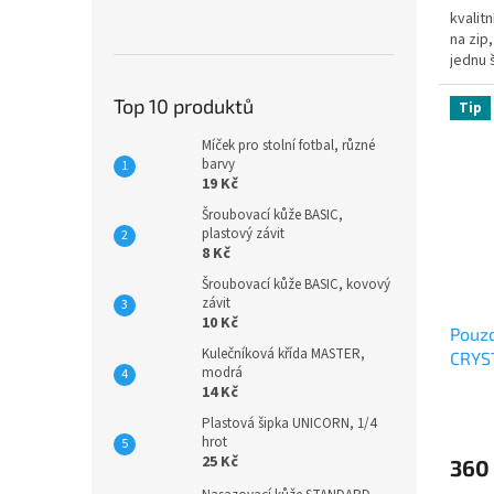
kvalit
na zip
jednu 
Top 10 produktů
Tip
Míček pro stolní fotbal, různé
barvy
19 Kč
Šroubovací kůže BASIC,
plastový závit
8 Kč
Šroubovací kůže BASIC, kovový
závit
10 Kč
Pouzd
Kulečníková křída MASTER,
CRYS
modrá
14 Kč
Plastová šipka UNICORN, 1/4
hrot
25 Kč
360