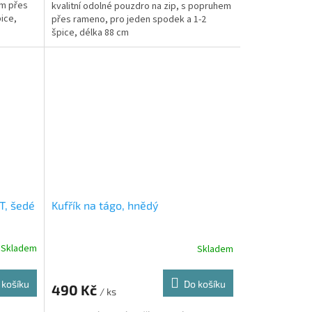
em přes
kvalitní odolné pouzdro na zip, s popruhem
ice,
přes rameno, pro jeden spodek a 1-2
špice, délka 88 cm
T, šedé
Kufřík na tágo, hnědý
Skladem
Skladem
 košíku
Do košíku
490 Kč
/ ks