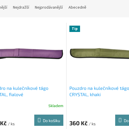
nější
Nejdražší
Nejprodávanější
Abecedně
Tip
ro na kulečníkové tágo
Pouzdro na kulečníkové tág
AL, fialové
CRYSTAL, khaki
Skladem
Do košíku
Do
 Kč
360 Kč
/ ks
/ ks