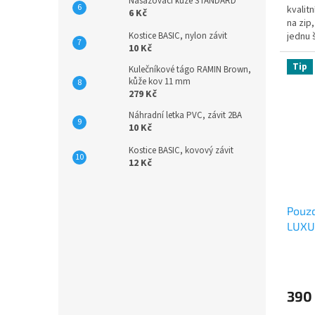
Nasazovací kůže STANDARD
kvalit
6 Kč
na zip
Kostice BASIC, nylon závit
jednu 
10 Kč
Tip
Kulečníkové tágo RAMIN Brown,
kůže kov 11 mm
279 Kč
Náhradní letka PVC, závit 2BA
10 Kč
Kostice BASIC, kovový závit
12 Kč
Pouzd
LUXU
390