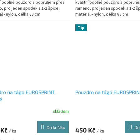
ní odolné pouzdro s popruhem přes
kvalitní odolné pouzdro s popruh
, pro jeden spodek a 1-2 špice,
rameno, pro jeden spodek a 1-2 šp
ál - nylon, délka 88 cm
materiál - nylon, délka 88 cm
Tip
dro na tágo EUROSPRINT,
Pouzdro na tágo EUROSPRIN
é
Skladem
Do košíku
Do
 Kč
450 Kč
/ ks
/ ks