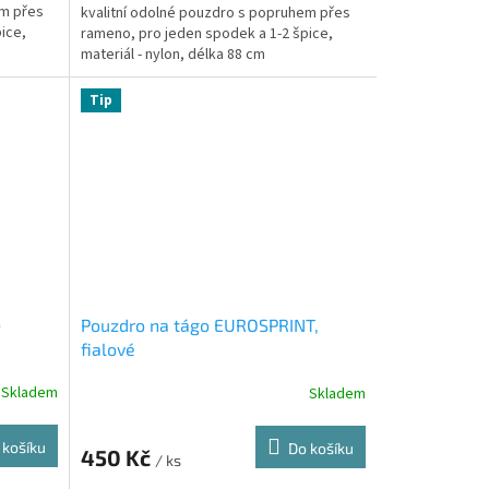
em přes
kvalitní odolné pouzdro s popruhem přes
ice,
rameno, pro jeden spodek a 1-2 špice,
materiál - nylon, délka 88 cm
Tip
o
Pouzdro na tágo EUROSPRINT,
fialové
Skladem
Skladem
 košíku
Do košíku
450 Kč
/ ks