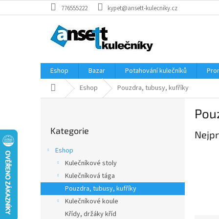
Přejít
776555222
kypet@ansett-kulecniky.cz
na
obsah
Eshop
Bazar
Potahování kulečníků
Pro
Domů
Eshop
Pouzdra, tubusy, kufříky
P
Pouz
o
Přeskočit
s
Kategorie
kategorie
Nejpr
t
r
Eshop
a
Kulečníkové stoly
n
Kulečníková tága
n
í
Pouzdra, tubusy, kufříky
p
Kulečníkové koule
a
Křídy, držáky kříd