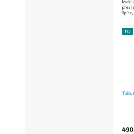
kvalit
přes r
špice,
Tip
Tubus
490