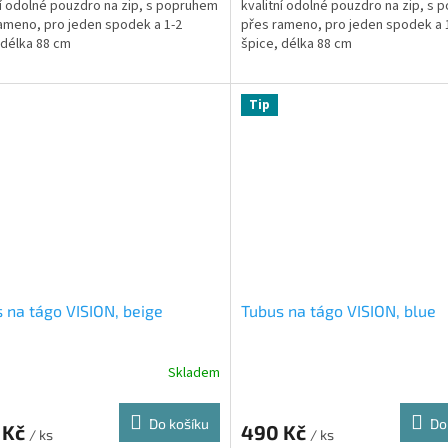
ní odolné pouzdro na zip, s popruhem
kvalitní odolné pouzdro na zip, s
ameno, pro jeden spodek a 1-2
přes rameno, pro jeden spodek a 
 délka 88 cm
špice, délka 88 cm
Tip
 na tágo VISION, beige
Tubus na tágo VISION, blue
Skladem
Do košíku
Do
 Kč
490 Kč
/ ks
/ ks