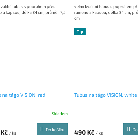
kvalitní tubus s popruhem přes
velmi kvalitní tubus s popruhem p
 a kapsou, délka 84 cm, průměr 7,5
rameno a kapsou, délka 84 cm, pr
cm
Tip
 na tágo VISION, red
Tubus na tágo VISION, white
Skladem
Do košíku
Do
 Kč
490 Kč
/ ks
/ ks