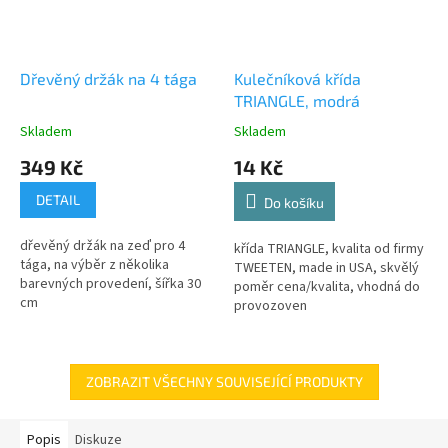
Dřevěný držák na 4 tága
Kulečníková křída
TRIANGLE, modrá
Skladem
Skladem
349 Kč
14 Kč
DETAIL
Do košíku
dřevěný držák na zeď pro 4
křída TRIANGLE, kvalita od firmy
tága, na výběr z několika
TWEETEN, made in USA, skvělý
barevných provedení, šířka 30
poměr cena/kvalita, vhodná do
cm
provozoven
ZOBRAZIT VŠECHNY SOUVISEJÍCÍ PRODUKTY
Popis
Diskuze