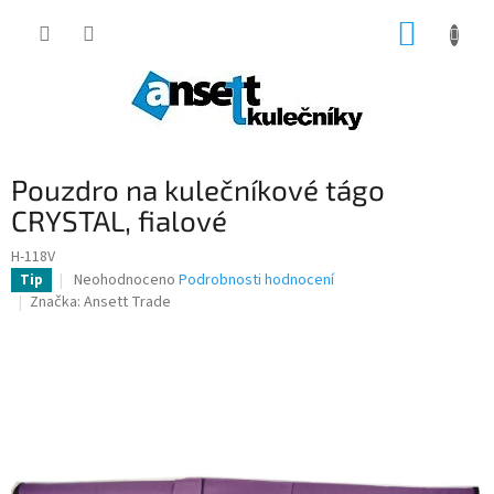
Přejít
NÁKUP
na
obsah
KOŠÍK
Pouzdro na kulečníkové tágo
CRYSTAL, fialové
H-118V
Průměrné
Neohodnoceno
Podrobnosti hodnocení
Tip
hodnocení
Značka:
Ansett Trade
produktu
je
0,0
z
5
hvězdiček.