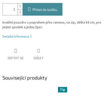
Přidat do košíku
kvalitní pouzdro s popruhem přes rameno, na zip, délka 84 cm, pro
jeden spodek a jednu špici
Detailní informace
ZEPTAT SE
SDÍLET
Související produkty
Tip