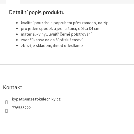
Detailní popis produktu
kvalitní pouzdro s popruhem přes rameno, na zip
pro jeden spodek a jednu špici, délka 84 cm
materiál - vinyl, uvnitř černé polstrování
zvenčí kapsa na další příslušenství
zboží je skladem, ihned odesíláme
Z
á
p
a
Kontakt
t
kypet
@
ansett-kulecniky.cz
í
776555222