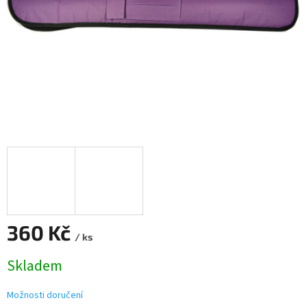
360 Kč
/ ks
Měrná
Skladem
cena:
Možnosti doručení