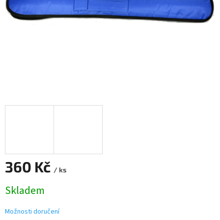
360 Kč
/ ks
Měrná
Skladem
cena:
Možnosti doručení