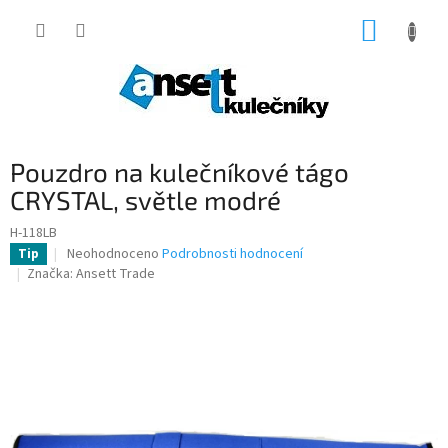
Přejít
NÁKUP
na
obsah
KOŠÍK
Pouzdro na kulečníkové tágo
CRYSTAL, světle modré
H-118LB
Průměrné
Neohodnoceno
Podrobnosti hodnocení
Tip
hodnocení
Značka:
Ansett Trade
produktu
je
0,0
z
5
hvězdiček.