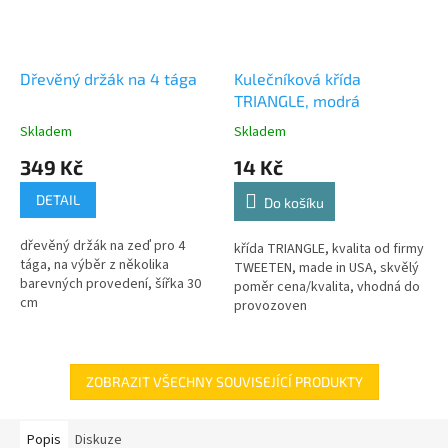
Dřevěný držák na 4 tága
Kulečníková křída
TRIANGLE, modrá
Skladem
Skladem
349 Kč
14 Kč
DETAIL
Do košíku
dřevěný držák na zeď pro 4
křída TRIANGLE, kvalita od firmy
tága, na výběr z několika
TWEETEN, made in USA, skvělý
barevných provedení, šířka 30
poměr cena/kvalita, vhodná do
cm
provozoven
ZOBRAZIT VŠECHNY SOUVISEJÍCÍ PRODUKTY
Popis
Diskuze