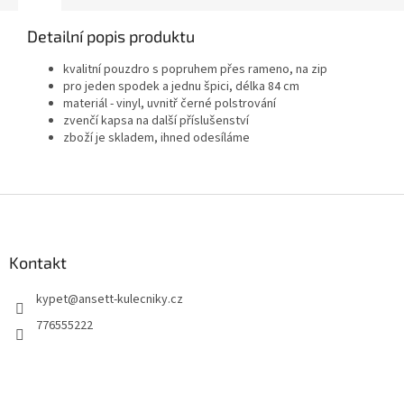
Detailní popis produktu
kvalitní pouzdro s popruhem přes rameno, na zip
pro jeden spodek a jednu špici, délka 84 cm
materiál - vinyl, uvnitř černé polstrování
zvenčí kapsa na další příslušenství
zboží je skladem, ihned odesíláme
Z
á
p
a
Kontakt
t
kypet
@
ansett-kulecniky.cz
í
776555222