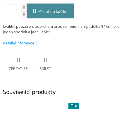
Přidat do košíku
kvalitní pouzdro s popruhem přes rameno, na zip, délka 84 cm, pro
jeden spodek a jednu špici
Detailní informace
ZEPTAT SE
SDÍLET
Související produkty
Tip