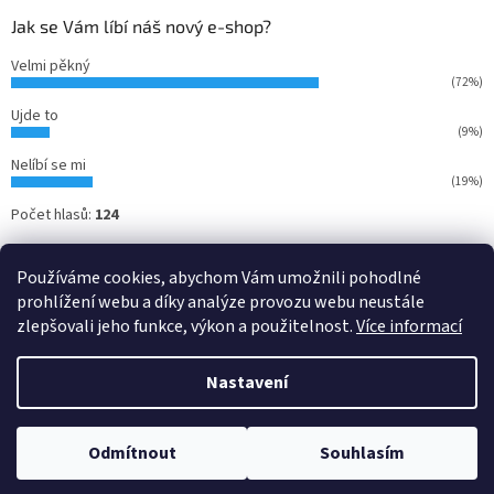
Jak se Vám líbí náš nový e-shop?
Velmi pěkný
(72%)
Ujde to
(9%)
Nelíbí se mi
(19%)
Počet hlasů:
124
Používáme cookies, abychom Vám umožnili pohodlné
prohlížení webu a díky analýze provozu webu neustále
zlepšovali jeho funkce, výkon a použitelnost.
Více informací
Nastavení
Vytvořil Shoptet
Odmítnout
Souhlasím
Copyright 2026
Ansett - kulečníky
. Všechna práva vyhrazena.