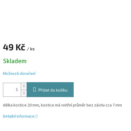
49 Kč
/ ks
Měrná
Skladem
cena:
Možnosti doručení
Přidat do košíku
délka kostice 20 mm, kostice má vnitřní průměr bez závitu cca 7 mm
Detailní informace