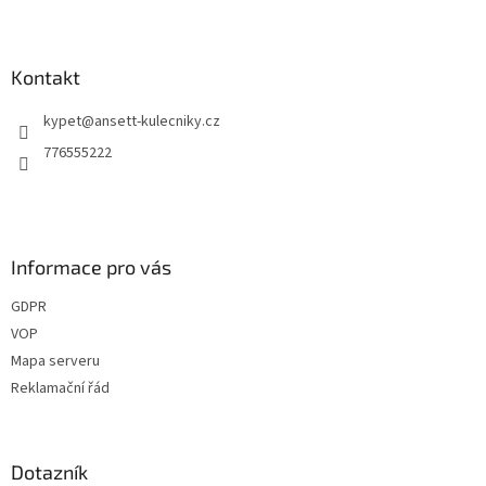
Z
á
p
a
Kontakt
t
kypet
@
ansett-kulecniky.cz
í
776555222
Informace pro vás
GDPR
VOP
Mapa serveru
Reklamační řád
Dotazník