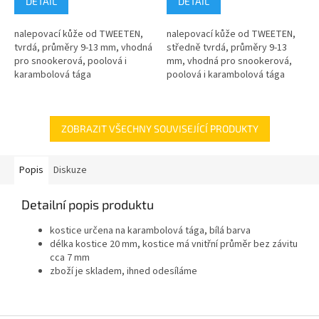
DETAIL
DETAIL
nalepovací kůže od TWEETEN,
nalepovací kůže od TWEETEN,
tvrdá, průměry 9-13 mm, vhodná
středně tvrdá, průměry 9-13
pro snookerová, poolová i
mm, vhodná pro snookerová,
karambolová tága
poolová i karambolová tága
ZOBRAZIT VŠECHNY SOUVISEJÍCÍ PRODUKTY
Popis
Diskuze
Detailní popis produktu
kostice určena na karambolová tága, bílá barva
délka kostice 20 mm, kostice má vnitřní průměr bez závitu
cca 7 mm
zboží je skladem, ihned odesíláme