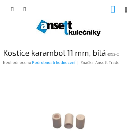
Přejít
NÁKUP
na
obsah
KOŠÍK
Kostice karambol 11 mm, bílá
4993-C
Průměrné
Neohodnoceno
Podrobnosti hodnocení
Značka:
Ansett Trade
hodnocení
produktu
je
0,0
z
5
hvězdiček.