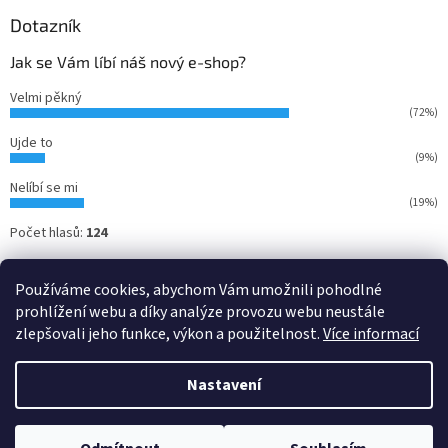
Dotazník
Jak se Vám líbí náš nový e-shop?
Velmi pěkný
(72%)
Ujde to
(9%)
Nelíbí se mi
(19%)
Počet hlasů:
124
Používáme cookies, abychom Vám umožnili pohodlné
prohlížení webu a díky analýze provozu webu neustále
zlepšovali jeho funkce, výkon a použitelnost.
Více informací
Nastavení
Vytvořil Shoptet