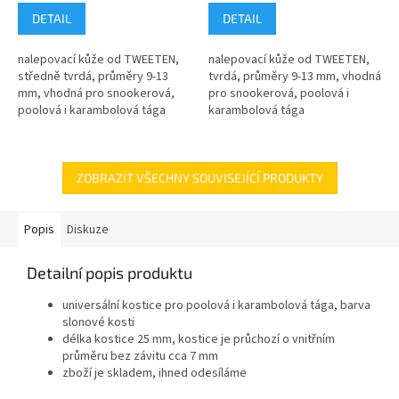
DETAIL
DETAIL
nalepovací kůže od TWEETEN,
nalepovací kůže od TWEETEN,
středně tvrdá, průměry 9-13
tvrdá, průměry 9-13 mm, vhodná
mm, vhodná pro snookerová,
pro snookerová, poolová i
poolová i karambolová tága
karambolová tága
ZOBRAZIT VŠECHNY SOUVISEJÍCÍ PRODUKTY
Popis
Diskuze
Detailní popis produktu
universální kostice pro poolová i karambolová tága, barva
slonové kosti
délka kostice 25 mm, kostice je průchozí o vnitřním
průměru bez závitu cca 7 mm
zboží je skladem, ihned odesíláme