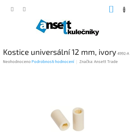
Přejít
NÁKUP
na
obsah
KOŠÍK
Kostice universální 12 mm, ivory
4992-A
Průměrné
Neohodnoceno
Podrobnosti hodnocení
Značka:
Ansett Trade
hodnocení
produktu
je
0,0
z
5
hvězdiček.