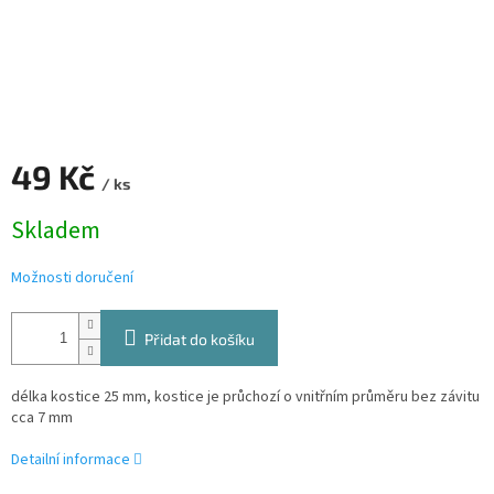
49 Kč
/ ks
Měrná
Skladem
cena:
Možnosti doručení
Přidat do košíku
délka kostice 25 mm, kostice je průchozí o vnitřním průměru bez závitu
cca 7 mm
Detailní informace