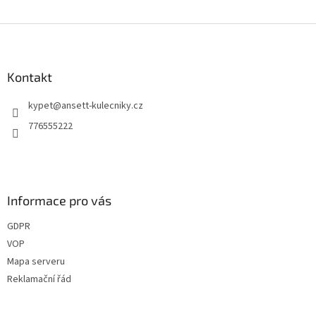
Z
á
p
a
Kontakt
t
kypet
@
ansett-kulecniky.cz
í
776555222
Informace pro vás
GDPR
VOP
Mapa serveru
Reklamační řád