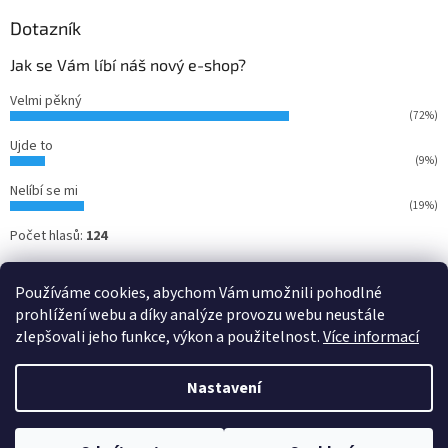
Dotazník
Jak se Vám líbí náš nový e-shop?
Velmi pěkný
(72%)
Ujde to
(9%)
Nelíbí se mi
(19%)
Počet hlasů:
124
Používáme cookies, abychom Vám umožnili pohodlné
prohlížení webu a díky analýze provozu webu neustále
zlepšovali jeho funkce, výkon a použitelnost.
Více informací
Nastavení
Vytvořil Shoptet