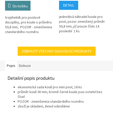
DETAIL
Do košíku
jednotlivá náhradní koule pro
trojúhelník pro poolové
pool, pozor zmenšený průměr
disciplíny, pro koule o průměru
50,8 mm, již pouze číslo 14
50,8 mm, POZOR - zmenšenina
poslední 1 ks
standardního rozměru
ZOBRAZIT VŠECHNY SOUVISEJÍCÍ PRODUKTY
Popis
Diskuze
Detailní popis produktu
ekonomická sada koulí pro mini pool, 16 ks
průměr koulí 38 mm, kromě černé koule jsou ostatní bez
čísel
POZOR - zmenšenina standardního rozměru
zboží je skladem, ihned odesíláme