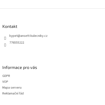
Z
á
p
a
Kontakt
t
kypet
@
ansett-kulecniky.cz
í
776555222
Informace pro vás
GDPR
VOP
Mapa serveru
Reklamační řád