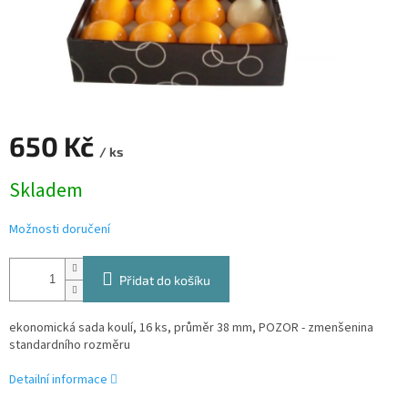
650 Kč
/ ks
Měrná
Skladem
cena:
Možnosti doručení
Přidat do košíku
ekonomická sada koulí, 16 ks, průměr 38 mm, POZOR - zmenšenina
standardního rozměru
Detailní informace