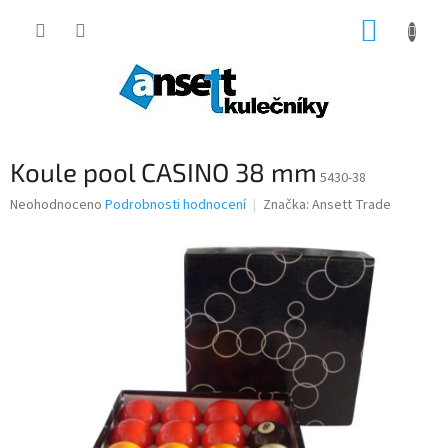
Přejít
NÁKUP
na
obsah
KOŠÍK
Koule pool CASINO 38 mm
5430-38
Průměrné
Neohodnoceno
Podrobnosti hodnocení
Značka:
Ansett Trade
hodnocení
produktu
je
0,0
z
5
hvězdiček.