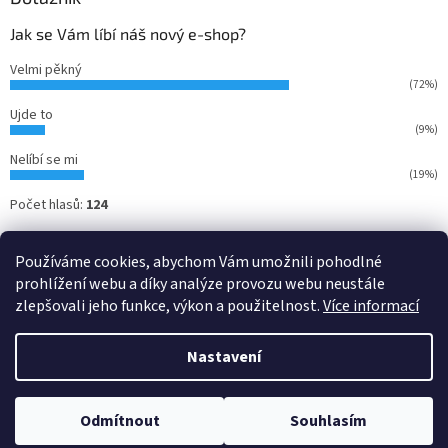
Jak se Vám líbí náš nový e-shop?
Velmi pěkný
(72%)
Ujde to
(9%)
Nelíbí se mi
(19%)
Počet hlasů:
124
Používáme cookies, abychom Vám umožnili pohodlné
prohlížení webu a díky analýze provozu webu neustále
zlepšovali jeho funkce, výkon a použitelnost.
Více informací
Nastavení
Vytvořil Shoptet
Odmítnout
Souhlasím
Copyright 2026
Ansett - kulečníky
. Všechna práva vyhrazena.