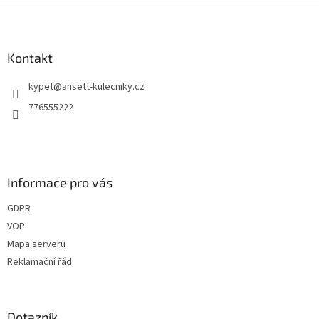
Z
á
p
a
Kontakt
t
kypet
@
ansett-kulecniky.cz
í
776555222
Informace pro vás
GDPR
VOP
Mapa serveru
Reklamační řád
Dotazník