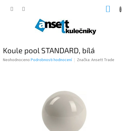
Přejít
NÁKUP
na
obsah
KOŠÍK
Koule pool STANDARD, bílá
Průměrné
Neohodnoceno
Podrobnosti hodnocení
Značka:
Ansett Trade
hodnocení
produktu
je
0,0
z
5
hvězdiček.