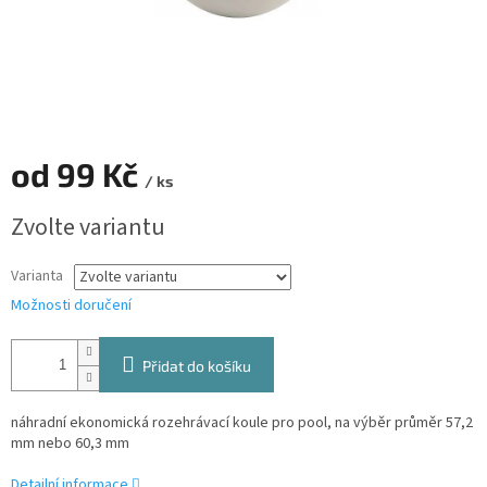
od
99 Kč
/ ks
Měrná
Zvolte variantu
cena:
Varianta
Možnosti doručení
Přidat do košíku
náhradní ekonomická rozehrávací koule pro pool, na výběr průměr 57,2
mm nebo 60,3 mm
Detailní informace