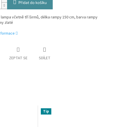
Přidat do košíku
 lampa včetně tří širmů, délka rampy 150 cm, barva rampy
rmy zlaté
informace
ZEPTAT SE
SDÍLET
Tip