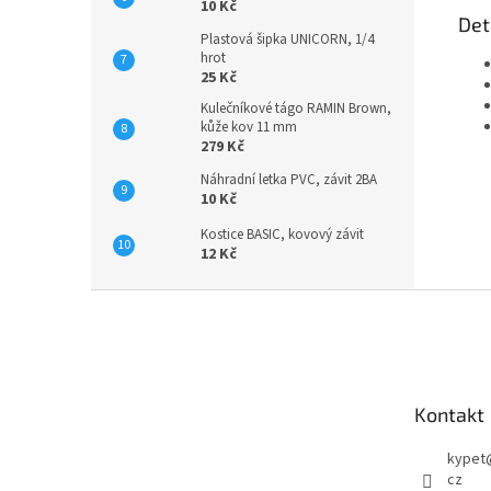
10 Kč
Det
Plastová šipka UNICORN, 1/4
hrot
25 Kč
Kulečníkové tágo RAMIN Brown,
kůže kov 11 mm
279 Kč
Náhradní letka PVC, závit 2BA
10 Kč
Kostice BASIC, kovový závit
12 Kč
Z
á
p
a
t
Kontakt
í
kypet
cz