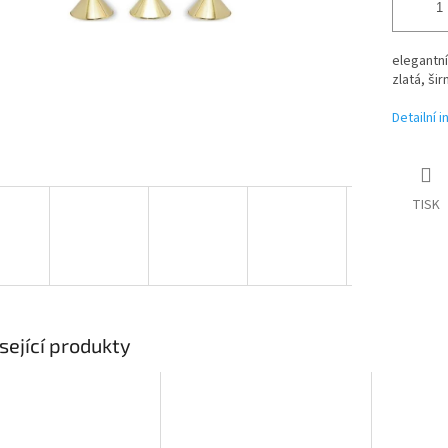
elegantní
zlatá, ši
Detailní 
TISK
sející produkty