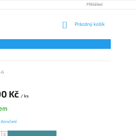
Přihlášení
NÁKUPNÍ
Prázdný košík
KOŠÍK
-G
90 Kč
/ ks
dem
 doručení