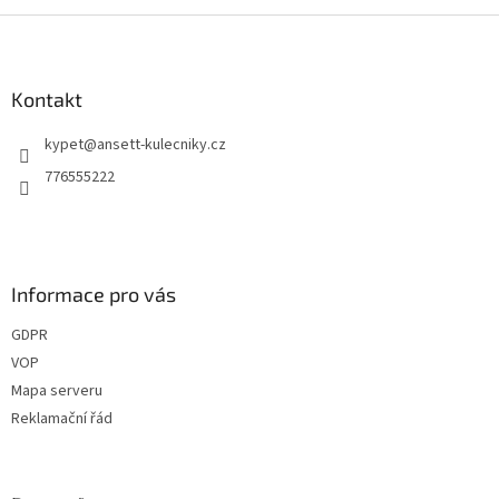
Z
á
p
a
Kontakt
t
kypet
@
ansett-kulecniky.cz
í
776555222
Informace pro vás
GDPR
VOP
Mapa serveru
Reklamační řád