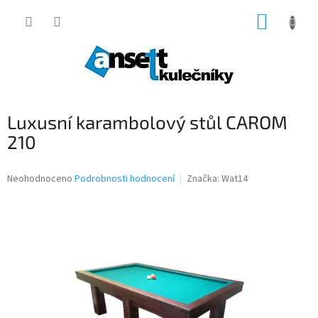
Přejít
NÁKUP
na
obsah
KOŠÍK
Luxusní karambolový stůl CAROM
210
Průměrné
Neohodnoceno
Podrobnosti hodnocení
Značka:
Wat14
hodnocení
produktu
je
0,0
z
5
hvězdiček.