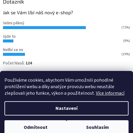
Dotazník
Jak se Vám líbí náš nový e-shop?
Velmi pěkný
(72%)
Ujde to
(9%)
Nelíbí se mi
(19%)
Počet hlasů:
124
Používáme cookies, abychom Vám umožnili pohodlné
prohlížení webu a díky analýze provozu webu neustále
zlepšovali jeho funkce, výkon a použitelnost.
Více informací
Nastavení
Vytvořil Shoptet
Odmítnout
Souhlasím
Copyright 2026
Ansett - kulečníky
. Všechna práva vyhrazena.