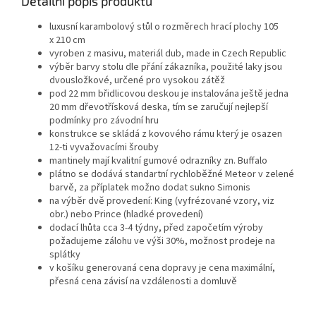
Detailní popis produktu
luxusní karambolový stůl o rozměrech hrací plochy 105
x 210 cm
vyroben z masivu, materiál dub, made in Czech Republic
výběr barvy stolu dle přání zákazníka, použité laky jsou
dvousložkové, určené pro vysokou zátěž
pod 22 mm břidlicovou deskou je instalována ještě jedna
20 mm dřevotřísková deska, tím se zaručují nejlepší
podmínky pro závodní hru
konstrukce se skládá z kovového rámu který je osazen
12-ti vyvažovacími šrouby
mantinely mají kvalitní gumové odrazníky zn. Buffalo
plátno se dodává standartní rychloběžné Meteor v zelené
barvě, za příplatek možno dodat sukno Simonis
na výběr dvě provedení: King (vyfrézované vzory, viz
obr.) nebo Prince (hladké provedení)
dodací lhůta cca 3-4 týdny, před započetím výroby
požadujeme zálohu ve výši 30%, možnost prodeje na
splátky
v košíku generovaná cena dopravy je cena maximální,
přesná cena závisí na vzdálenosti a domluvě