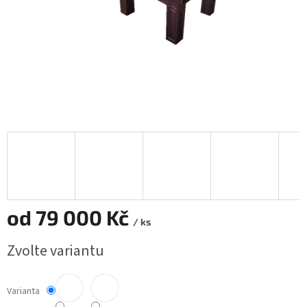
od
79 000 Kč
/ ks
Měrná
Zvolte variantu
cena:
Varianta