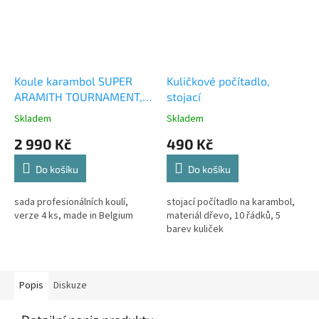
Koule karambol SUPER
Kuličkové počítadlo,
ARAMITH TOURNAMENT, 4
stojací
ks
Skladem
Skladem
2 990 Kč
490 Kč
Do košíku
Do košíku
sada profesionálních koulí,
stojací počítadlo na karambol,
verze 4 ks, made in Belgium
materiál dřevo, 10 řádků, 5
barev kuliček
Popis
Diskuze