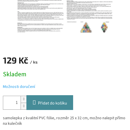
129 Kč
/ ks
Měrná
Skladem
cena:
Možnosti doručení
Přidat do košíku
samolepka z kvalitní PVC fólie, rozměr 25 x 32 cm, možno nalepit přímo
na kulečník