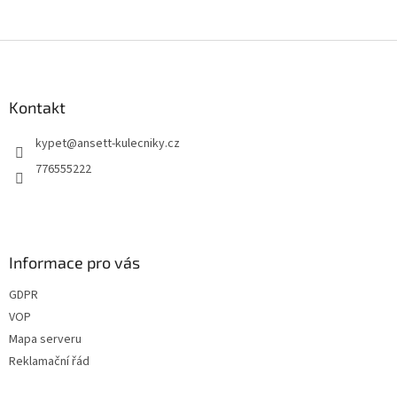
Z
á
p
a
Kontakt
t
kypet
@
ansett-kulecniky.cz
í
776555222
Informace pro vás
GDPR
VOP
Mapa serveru
Reklamační řád