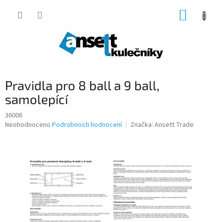
Přejít
NÁKUP
na
obsah
KOŠÍK
Pravidla pro 8 ball a 9 ball,
samolepící
36006
Průměrné
Neohodnoceno
Podrobnosti hodnocení
Značka:
Ansett Trade
hodnocení
produktu
je
0,0
z
5
hvězdiček.