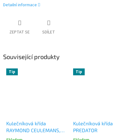
Detailní informace
ZEPTAT SE
SDÍLET
Související produkty
Tip
Tip
Kulečníková křída
Kulečníková křída
RAYMOND CEULEMANS,
PREDATOR
modrá
Skladem
Skladem