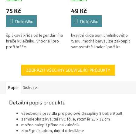
75 Kč
49 Kč
Do košíku
Do košíku
špičková křída od legendárního
kvalitní křída osmiúhelníkového
hráče kulečníku, vhodná i pro
tvaru, modrá barva, lze zakoupit
profi hráče
samostatně i balení po 5 ks
ZOBRAZIT VŠECHNY SOUVISEJÍCÍ PRODUKTY
Popis
Diskuze
Detailní popis produktu
všeobecná pravidla pro poolové disciplíny 8 ball a 9 ball
samolepka z kvalitní PVC fólie, rozměr 25 x 32 cm
možno nalepit přímo na kulečník
zboží je skladem, ihned odesíláme