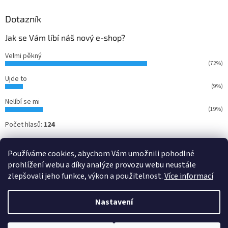
Dotazník
Jak se Vám líbí náš nový e-shop?
Velmi pěkný
(72%)
Ujde to
(9%)
Nelíbí se mi
(19%)
Počet hlasů:
124
Používáme cookies, abychom Vám umožnili pohodlné
prohlížení webu a díky analýze provozu webu neustále
zlepšovali jeho funkce, výkon a použitelnost.
Více informací
Nastavení
Vytvořil Shoptet