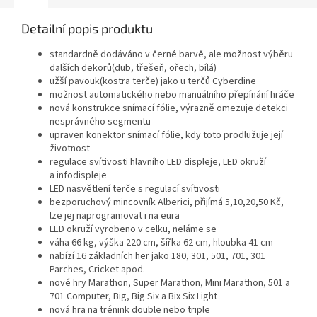
Detailní popis produktu
standardně dodáváno v černé barvě, ale možnost výběru
dalších dekorů(dub, třešeň, ořech, bílá)
užší pavouk(kostra terče) jako u terčů Cyberdine
možnost automatického nebo manuálního přepínání hráče
nová konstrukce snímací fólie, výrazně omezuje detekci
nesprávného segmentu
upraven konektor snímací fólie, kdy toto prodlužuje její
životnost
regulace svítivosti hlavního LED displeje, LED okruží
a infodispleje
LED nasvětlení terče s regulací svítivosti
bezporuchový mincovník Alberici, přijímá 5,10,20,50 Kč,
lze jej naprogramovat i na eura
LED okruží vyrobeno v celku, neláme se
váha 66 kg, výška 220 cm, šířka 62 cm, hloubka 41 cm
nabízí 16 základních her jako 180, 301, 501, 701, 301
Parches, Cricket apod.
nové hry Marathon, Super Marathon, Mini Marathon, 501 a
701 Computer, Big, Big Six a Bix Six Light
nová hra na trénink double nebo triple