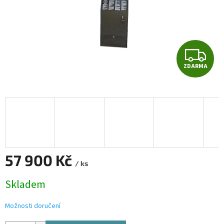
Z
ZDARMA
D
A
R
M
A
57 900 Kč
/ ks
Měrná
Skladem
cena:
Možnosti doručení