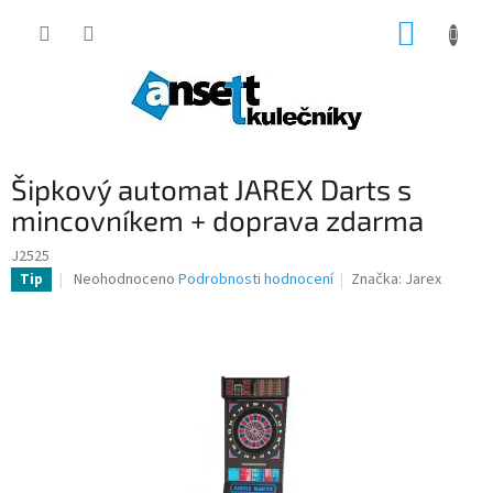
Přejít
NÁKUP
na
obsah
KOŠÍK
Šipkový automat JAREX Darts s
mincovníkem + doprava zdarma
J2525
Průměrné
Neohodnoceno
Podrobnosti hodnocení
Značka:
Jarex
Tip
hodnocení
produktu
je
0,0
z
5
hvězdiček.