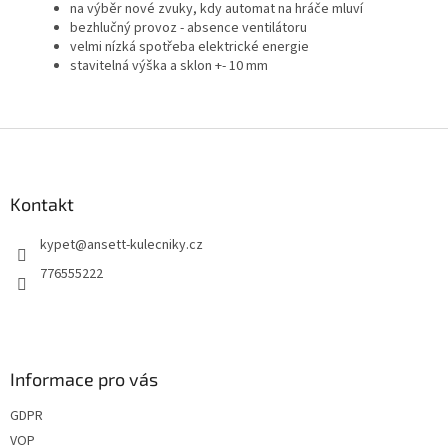
na výběr nové zvuky, kdy automat na hráče mluví
bezhlučný provoz - absence ventilátoru
velmi nízká spotřeba elektrické energie
stavitelná výška a sklon +- 10 mm
Z
á
p
a
Kontakt
t
kypet
@
ansett-kulecniky.cz
í
776555222
Informace pro vás
GDPR
VOP