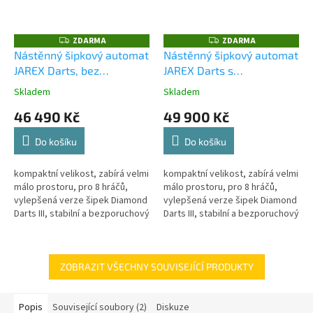
ZDARMA
ZDARMA
Z
Z
D
D
Nástěnný šipkový automat
Nástěnný šipkový automat
A
A
JAREX Darts, bez
JAREX Darts s
R
R
M
M
mincovníku + doprava
mincovníkem + doprava
A
A
Skladem
Skladem
zdarma
zdarma
46 490 Kč
49 900 Kč
Do košíku
Do košíku
kompaktní velikost, zabírá velmi
kompaktní velikost, zabírá velmi
málo prostoru, pro 8 hráčů,
málo prostoru, pro 8 hráčů,
vylepšená verze šipek Diamond
vylepšená verze šipek Diamond
Darts III, stabilní a bezporuchový
Darts III, stabilní a bezporuchový
provoz, automat je dodáván
provoz, užší pavouk(kostra
bez mincovníku, všechny...
terče) jako u terčů...
ZOBRAZIT VŠECHNY SOUVISEJÍCÍ PRODUKTY
Popis
Související soubory (2)
Diskuze