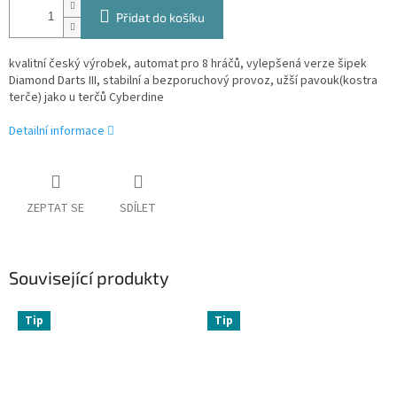
Přidat do košíku
kvalitní český výrobek, automat pro 8 hráčů, vylepšená verze šipek
Diamond Darts III, stabilní a bezporuchový provoz, užší pavouk(kostra
terče) jako u terčů Cyberdine
Detailní informace
ZEPTAT SE
SDÍLET
Související produkty
Tip
Tip