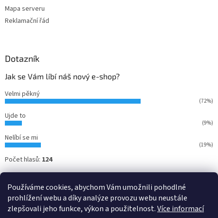
Mapa serveru
Reklamační řád
Dotazník
Jak se Vám líbí náš nový e-shop?
Velmi pěkný
(72%)
Ujde to
(9%)
Nelíbí se mi
(19%)
Počet hlasů:
124
Používáme cookies, abychom Vám umožnili pohodlné
prohlížení webu a díky analýze provozu webu neustále
zlepšovali jeho funkce, výkon a použitelnost.
Více informací