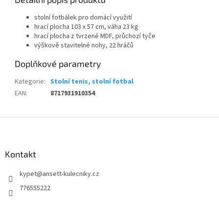
stolní fotbálek pro domácí využití
hrací plocha 103 x 57 cm, váha 23 kg
hrací plocha z tvrzené MDF, průchozí tyče
výškově stavitelné nohy, 22 hráčů
Doplňkové parametry
Kategorie
:
Stolní tenis, stolní fotbal
EAN
:
8717931910354
Z
á
p
a
Kontakt
t
kypet
@
ansett-kulecniky.cz
í
776555222