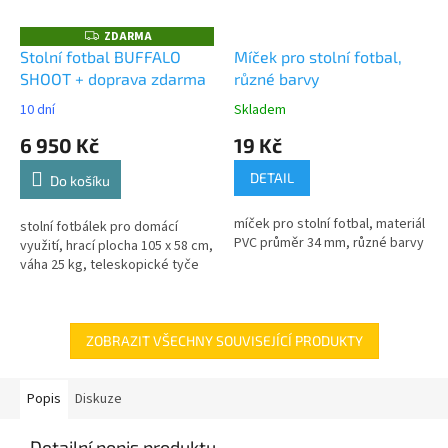
ZDARMA
Z
D
Stolní fotbal BUFFALO
Míček pro stolní fotbal,
A
SHOOT + doprava zdarma
různé barvy
R
M
A
10 dní
Skladem
6 950 Kč
19 Kč
DETAIL
Do košíku
míček pro stolní fotbal, materiál
stolní fotbálek pro domácí
PVC průměr 34 mm, různé barvy
využití, hrací plocha 105 x 58 cm,
váha 25 kg, teleskopické tyče
ZOBRAZIT VŠECHNY SOUVISEJÍCÍ PRODUKTY
Popis
Diskuze
Detailní popis produktu