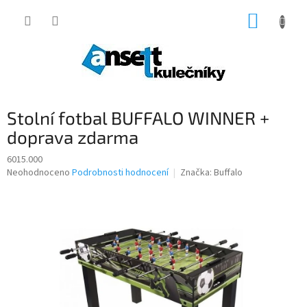
Přejít
NÁKUP
na
obsah
KOŠÍK
Stolní fotbal BUFFALO WINNER +
doprava zdarma
6015.000
Průměrné
Neohodnoceno
Podrobnosti hodnocení
Značka:
Buffalo
hodnocení
produktu
je
0,0
z
5
hvězdiček.