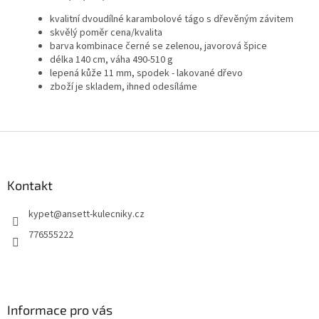
kvalitní dvoudílné karambolové tágo s dřevěným závitem
skvělý poměr cena/kvalita
barva kombinace černé se zelenou, javorová špice
délka 140 cm, váha 490-510 g
lepená kůže 11 mm, spodek - lakované dřevo
zboží je skladem, ihned odesíláme
Z
á
p
a
Kontakt
t
kypet
@
ansett-kulecniky.cz
í
776555222
Informace pro vás