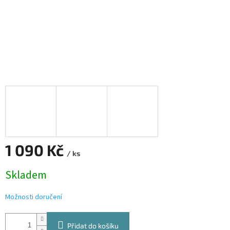
1 090 Kč
/ ks
Měrná
Skladem
cena:
Možnosti doručení
Přidat do košíku