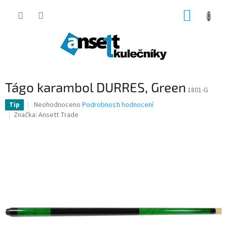
Přejít
NÁKUP
na
obsah
KOŠÍK
Tágo karambol DURRES, Green
1801-G
Průměrné
Neohodnoceno
Podrobnosti hodnocení
Tip
hodnocení
Značka:
Ansett Trade
produktu
je
0,0
z
5
hvězdiček.