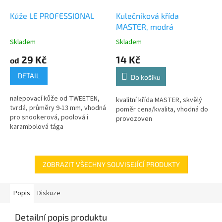
Kůže LE PROFESSIONAL
Kulečníková křída
MASTER, modrá
Skladem
Skladem
29 Kč
14 Kč
od
DETAIL
Do košíku
nalepovací kůže od TWEETEN,
kvalitní křída MASTER, skvělý
tvrdá, průměry 9-13 mm, vhodná
poměr cena/kvalita, vhodná do
pro snookerová, poolová i
provozoven
karambolová tága
ZOBRAZIT VŠECHNY SOUVISEJÍCÍ PRODUKTY
Popis
Diskuze
Detailní popis produktu