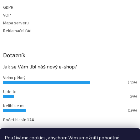
GDPR
VOP
Mapa serveru
Reklamační řád
Dotazník
Jak se Vám líbí náš nový e-shop?
Velmi pěkný
(72%)
Ujde to
(9%)
Nelíbí se mi
(19%)
Počet hlasů:
124
Používáme cookies, abychom Vám umožnili pohodlné