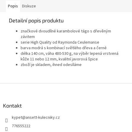
Popis
Diskuze
Detailní popis produktu
značkové dvoudílné karambolové tágo s dřevěným
závitem
serie High Quality od Raymonda Ceulemanse
barva modrá s kombinací světlého dřeva a černé
délka 140 cm, váha 480-530 g, na výběr lepená vrstvená
kůže 11 nebo 12 mm, kvalitní javorová špice
zboží je skladem, ihned odesíláme
Z
á
p
a
Kontakt
t
kypet
@
ansett-kulecniky.cz
í
776555222