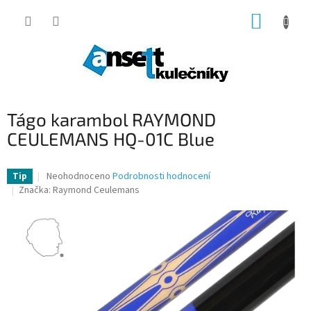
Přejít
NÁKUP
na
obsah
KOŠÍK
Tágo karambol RAYMOND
CEULEMANS HQ-01C Blue
Průměrné
Neohodnoceno
Podrobnosti hodnocení
Tip
hodnocení
Značka:
Raymond Ceulemans
produktu
je
0,0
z
5
hvězdiček.