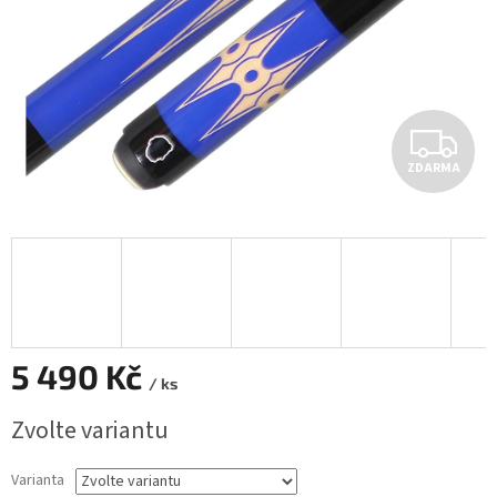
Z
ZDARMA
D
A
R
M
A
5 490 Kč
/ ks
Měrná
Zvolte variantu
cena:
Varianta