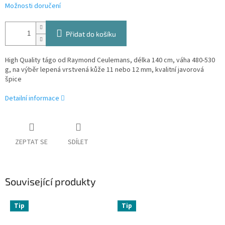
Možnosti doručení
Přidat do košíku
High Quality tágo od Raymond Ceulemans, délka 140 cm, váha 480-530
g, na výběr lepená vrstvená kůže 11 nebo 12 mm, kvalitní javorová
špice
Detailní informace
ZEPTAT SE
SDÍLET
Související produkty
Tip
Tip