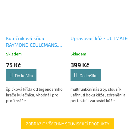
Kulečníková křída
Upravovač kůže ULTIMATE
RAYMOND CEULEMANS,
modrá
Skladem
Skladem
75 Kč
399 Kč
Do košíku
Do košíku
špičková křída od legendárního
multifunkční nástroj, slouží k
hráče kulečníku, vhodná i pro
utáhnutí boku kůže, zdrsnění a
profi hráče
perfektní tvarování kůže
ZOBRAZIT VŠECHNY SOUVISEJÍCÍ PRODUKTY