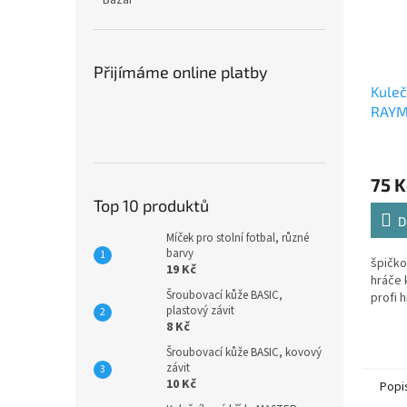
Bazar
Přijímáme online platby
Kuleč
RAYM
modr
75 K
Top 10 produktů
D
Míček pro stolní fotbal, různé
barvy
špičko
19 Kč
hráče 
Šroubovací kůže BASIC,
profi 
plastový závit
8 Kč
Šroubovací kůže BASIC, kovový
závit
10 Kč
Popi