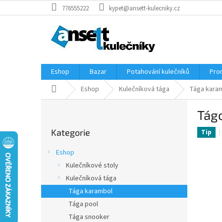
Přejít
776555222
kypet@ansett-kulecniky.cz
na
obsah
Eshop
Bazar
Potahování kulečníků
Pro
Domů
Eshop
Kulečníková tága
Tága kara
P
Tág
o
Přeskočit
s
Kategorie
kategorie
Tip
t
r
Eshop
a
Kulečníkové stoly
n
Kulečníková tága
n
í
Tága karambol
p
Tága pool
a
Tága snooker