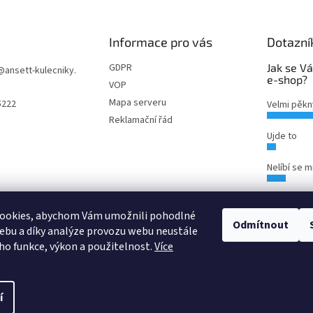
Informace pro vás
Dotazní
GDPR
Jak se Vá
@
ansett-kulecniky.
e-shop?
VOP
Mapa serveru
5222
Velmi pěkn
Reklamační řád
Ujde to
Nelíbí se m
Počet hlas
ookies, abychom Vám umožnili pohodlné
Odmítnout
ebu a díky analýze provozu webu neustále
eho funkce, výkon a použitelnost.
Více
í
zena.