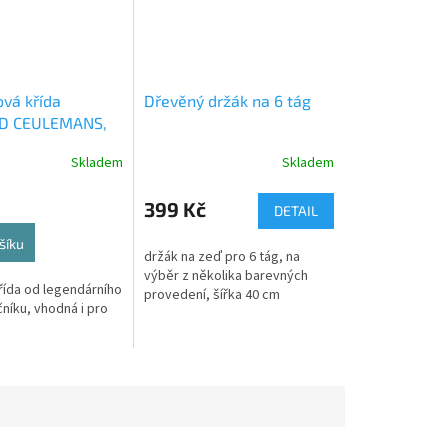
ová křída
Dřevěný držák na 6 tág
D CEULEMANS,
Skladem
Skladem
399 Kč
DETAIL
šíku
držák na zeď pro 6 tág, na
výběr z několika barevných
řída od legendárního
provedení, šířka 40 cm
níku, vhodná i pro