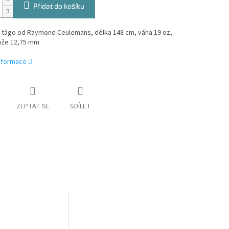
Přidat do košíku
í tágo od Raymond Ceulemans, délka 148 cm, váha 19 oz,
ůže 12,75 mm
informace
ZEPTAT SE
SDÍLET