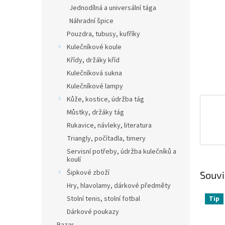
n
Jednodílná a universální tága
e
Náhradní špice
l
Pouzdra, tubusy, kufříky
Kulečníkové koule
Křídy, držáky kříd
Kulečníková sukna
Kulečníkové lampy
Kůže, kostice, údržba tág
Můstky, držáky tág
Rukavice, návleky, literatura
Triangly, počítadla, timery
Servisní potřeby, údržba kulečníků a
koulí
Šipkové zboží
Souvi
Hry, hlavolamy, dárkové předměty
Stolní tenis, stolní fotbal
Tip
Dárkové poukazy