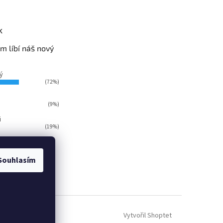
k
m líbí náš nový
ý
(72%)
(9%)
i
(19%)
ů:
124
Souhlasím
Vytvořil Shoptet