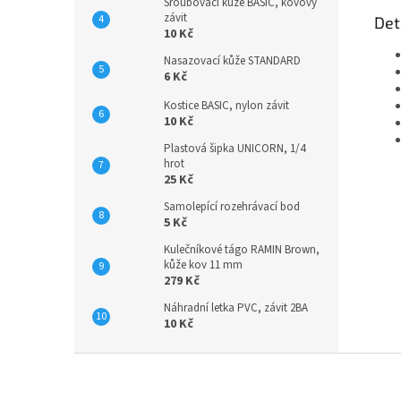
Šroubovací kůže BASIC, kovový
závit
Det
10 Kč
Nasazovací kůže STANDARD
6 Kč
Kostice BASIC, nylon závit
10 Kč
Plastová šipka UNICORN, 1/4
hrot
25 Kč
Samolepící rozehrávací bod
5 Kč
Kulečníkové tágo RAMIN Brown,
kůže kov 11 mm
279 Kč
Náhradní letka PVC, závit 2BA
10 Kč
Z
á