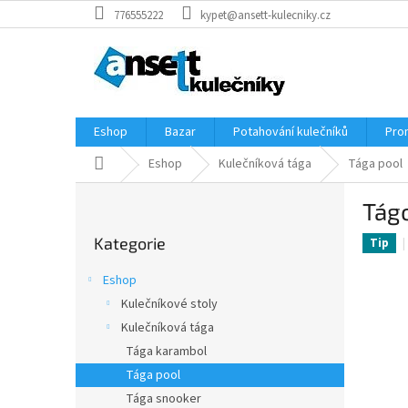
Přejít
776555222
kypet@ansett-kulecniky.cz
na
obsah
Eshop
Bazar
Potahování kulečníků
Pro
Domů
Eshop
Kulečníková tága
Tága pool
P
Tág
o
Přeskočit
s
Kategorie
kategorie
Tip
t
r
Eshop
a
Kulečníkové stoly
n
Kulečníková tága
n
í
Tága karambol
p
Tága pool
a
Tága snooker