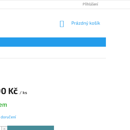
Přihlášení
NÁKUPNÍ
Prázdný košík
KOŠÍK
90 Kč
/ ks
dem
 doručení