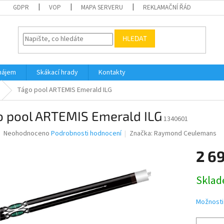
GDPR
VOP
MAPA SERVERU
REKLAMAČNÍ ŘÁD
HLEDAT
nájem
Skákací hrady
Kontakty
Tágo pool ARTEMIS Emerald ILG
o pool ARTEMIS Emerald ILG
1340601
Průměrné
Neohodnoceno
Podrobnosti hodnocení
Značka:
Raymond Ceulemans
hodnocení
produktu
2 6
je
0,0
Měrná
Skla
z
cena:
5
hvězdiček.
Možnosti