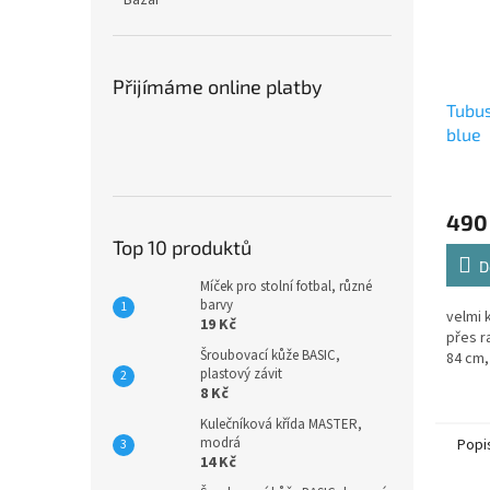
Bazar
Přijímáme online platby
Tubus
blue
490
Top 10 produktů
D
Míček pro stolní fotbal, různé
barvy
velmi 
19 Kč
přes r
Šroubovací kůže BASIC,
84 cm,
plastový závit
8 Kč
Kulečníková křída MASTER,
modrá
Popi
14 Kč