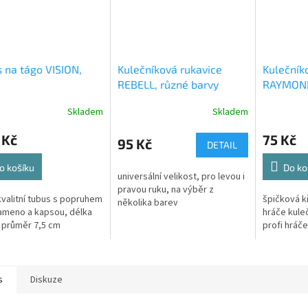
 na tágo VISION,
Kulečníková rukavice
Kulečník
REBELL, různé barvy
RAYMON
modrá
Skladem
Skladem
 Kč
75 Kč
95 Kč
DETAIL
o košíku
Do ko
universální velikost, pro levou i
pravou ruku, na výběr z
kvalitní tubus s popruhem
špičková k
několika barev
ameno a kapsou, délka
hráče kuleč
 průměr 7,5 cm
profi hráče
s
Diskuze