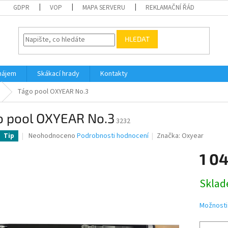
GDPR
VOP
MAPA SERVERU
REKLAMAČNÍ ŘÁD
HLEDAT
nájem
Skákací hrady
Kontakty
Tágo pool OXYEAR No.3
o pool OXYEAR No.3
3232
Průměrné
Neohodnoceno
Podrobnosti hodnocení
Značka:
Oxyear
Tip
hodnocení
produktu
1 0
je
0,0
Měrná
Skla
z
cena:
5
hvězdiček.
Možnosti