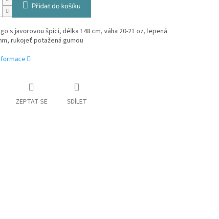
Přidat do košíku
tágo s javorovou špicí, délka 148 cm, váha 20-21 oz, lepená
mm, rukojeť potažená gumou
informace
ZEPTAT SE
SDÍLET