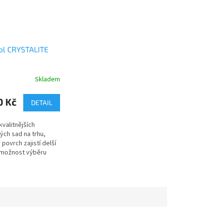
ol CRYSTALITE
Skladem
0 Kč
DETAIL
kvalitnějších
ch sad na trhu,
povrch zajistí delší
 možnost výběru
lé koule 57,2 nebo