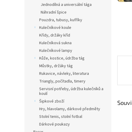
n
Jednodílná a universální tága
e
Náhradní špice
l
Pouzdra, tubusy, kufříky
Kulečníkové koule
Křídy, držáky kříd
Kulečníková sukna
Kulečníkové lampy
Kůže, kostice, údržba tág
Můstky, držáky tág
Rukavice, návleky, literatura
Triangly, počítadla, timery
Servisní potřeby, údržba kulečníků a
koulí
Šipkové zboží
Souvi
Hry, hlavolamy, dárkové předměty
Stolní tenis, stolní fotbal
Dárkové poukazy