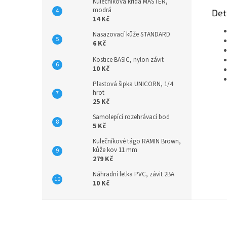
Kulečníková křída MASTER,
modrá
Det
14 Kč
Nasazovací kůže STANDARD
6 Kč
Kostice BASIC, nylon závit
10 Kč
Plastová šipka UNICORN, 1/4
hrot
25 Kč
Samolepící rozehrávací bod
5 Kč
Kulečníkové tágo RAMIN Brown,
kůže kov 11 mm
279 Kč
Náhradní letka PVC, závit 2BA
10 Kč
Z
á