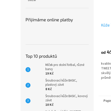
Bazar
Přijímáme online platby
Kůže
4
od
Top 10 produktů
kvalit
Míček pro stolní fotbal, různé
TWEETE
barvy
skvělý
19 Kč
průmě
Šroubovací kůže BASIC,
plastový závit
8 Kč
Šroubovací kůže BASIC, kovový
závit
Popi
10 Kč