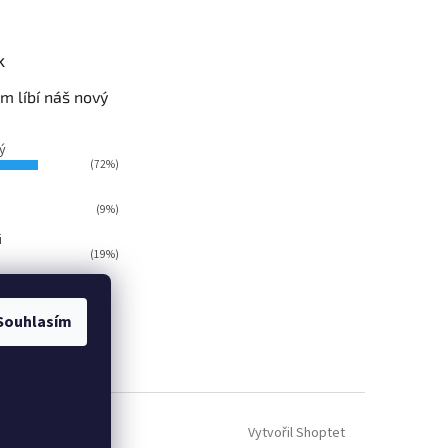
k
m líbí náš nový
ý
(72%)
(9%)
i
(19%)
ů:
124
Souhlasím
Vytvořil Shoptet