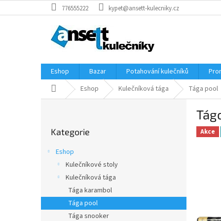
Přejít
776555222
kypet@ansett-kulecniky.cz
na
obsah
Eshop
Bazar
Potahování kulečníků
Pro
Domů
Eshop
Kulečníková tága
Tága pool
P
Tág
o
Přeskočit
s
Kategorie
kategorie
Akce
t
r
Eshop
a
Kulečníkové stoly
n
Kulečníková tága
n
í
Tága karambol
p
Tága pool
a
Tága snooker