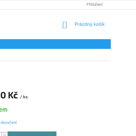
Přihlášení
NÁKUPNÍ
Prázdný košík
KOŠÍK
40 Kč
/ ks
dem
 doručení