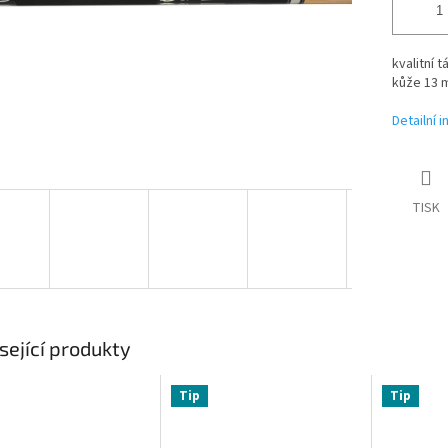
kvalitní 
kůže 13 
Detailní 
TISK
sející produkty
Tip
Tip