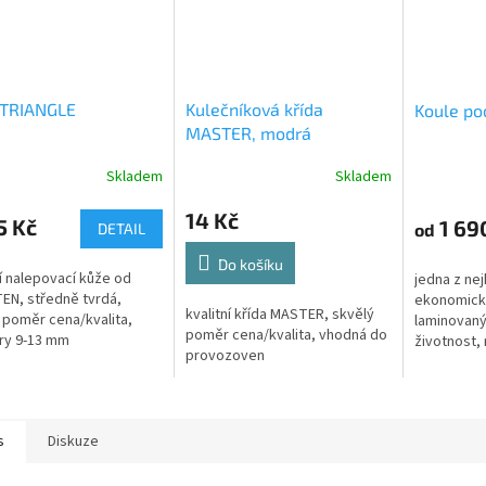
 TRIANGLE
Kulečníková křída
Koule po
MASTER, modrá
Skladem
Skladem
14 Kč
5 Kč
1 69
od
DETAIL
Do košíku
ní nalepovací kůže od
jedna z nej
N, středně tvrdá,
ekonomický
kvalitní křída MASTER, skvělý
 poměr cena/kvalita,
laminovaný 
poměr cena/kvalita, vhodná do
ry 9-13 mm
životnost,
provozoven
průměru bí
60,3 mm
s
Diskuze