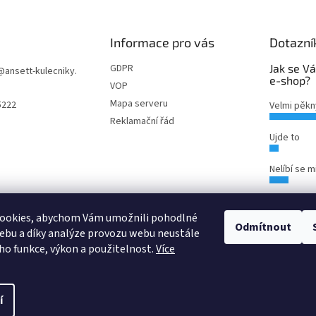
Informace pro vás
Dotazní
GDPR
Jak se Vá
@
ansett-kulecniky.
e-shop?
VOP
Mapa serveru
5222
Velmi pěkn
Reklamační řád
Ujde to
Nelíbí se m
Počet hlas
ookies, abychom Vám umožnili pohodlné
Odmítnout
ebu a díky analýze provozu webu neustále
eho funkce, výkon a použitelnost.
Více
í
zena.