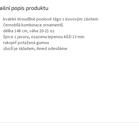
ailní popis produktu
kvalitní dvoudílné poolové tágo s kovovým závitem
černobílá kombinace ornamentů
délka 148 cm, váha 20-21 oz
špice z javoru, osazena lepenou kůží 13 mm
rukojeť potažená gumou
zboží je skladem, ihned odesíláme