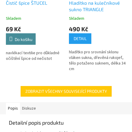
Čistič špice ŠTUCEL
Hladítko na kulečníkové
sukno TRIANGLE
Skladem
Skladem
69 Kč
490 Kč
DETAIL
Do košíku
hladítko pro srovnání sklonu
navlékací textilie pro důkladné
vláken sukna, dřevěná rukojeť,
očištění špice od nečistot
tělo potaženo suknem, délka 34
cm
ZOBRAZIT VŠECHNY SOUVISEJÍCÍ PRODUKTY
Popis
Diskuze
Detailní popis produktu