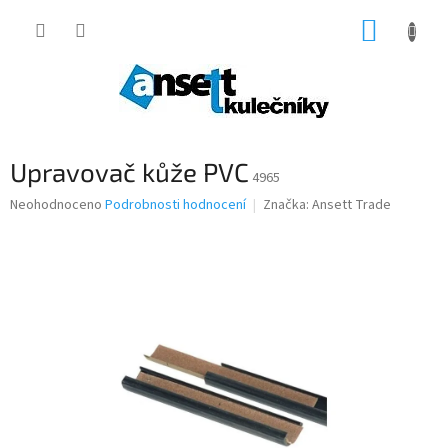
Přejít
NÁKUP
na
obsah
KOŠÍK
Upravovač kůže PVC
4965
Průměrné
Neohodnoceno
Podrobnosti hodnocení
Značka:
Ansett Trade
hodnocení
produktu
je
0,0
z
5
hvězdiček.