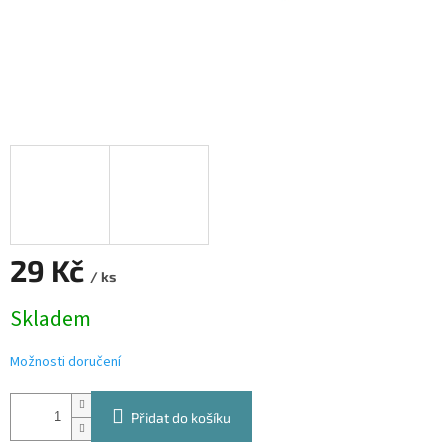
29 Kč
/ ks
Měrná
Skladem
cena:
Možnosti doručení
Přidat do košíku