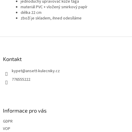
jednoduchý upravovač kůže tága
materiál PVC + vložený smirkový papír
délka 22 cm
zboží je skladem, ihned odesíláme
Z
á
p
a
Kontakt
t
kypet
@
ansett-kulecniky.cz
í
776555222
Informace pro vás
GDPR
VOP