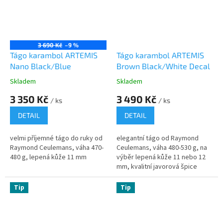
3 690 Kč
–9 %
Tágo karambol ARTEMIS
Tágo karambol ARTEMIS
Nano Black/Blue
Brown Black/White Decal
Skladem
Skladem
3 350 Kč
3 490 Kč
/ ks
/ ks
DETAIL
DETAIL
velmi příjemné tágo do ruky od
elegantní tágo od Raymond
Raymond Ceulemans, váha 470-
Ceulemans, váha 480-530 g, na
480 g, lepená kůže 11 mm
výběr lepená kůže 11 nebo 12
mm, kvalitní javorová špice
Tip
Tip