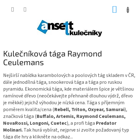
Přejít
NÁKUP
na
obsah
KOŠÍK
Kulečníková tága Raymond
Ceulemans
Nejširší nabídka karambolových a poolových tág skladem v ČR,
dále jednodílná tága, snookerová tága a tága pro ruskou
pyramidu. Ekonomická tága, kde materiálem špice je většinou
ramínové dřevo (neočekávejte přehnaně dlouhou výdrž, dřevo
je měkké) jejichž výhodou je nízká cena. Tága s příjemným
poměrem kvalita/cena (
Rebell, Triton, Oxyear, Samurai
),
značková tága (
Buffalo, Artemis, Raymond Ceulemans,
NovaRossi, Longoni, Cuetec
), a profi tága
Predator
Molinari.
Tak hurá vybírat, nejprve si zvolte požadovaný typ
tága dle hry a klikněte na odkaz...