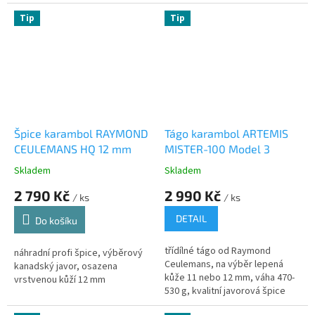
Tip
Tip
Špice karambol RAYMOND
Tágo karambol ARTEMIS
CEULEMANS HQ 12 mm
MISTER-100 Model 3
Skladem
Skladem
2 790 Kč
2 990 Kč
/ ks
/ ks
DETAIL
Do košíku
třídílné tágo od Raymond
náhradní profi špice, výběrový
Ceulemans, na výběr lepená
kanadský javor, osazena
kůže 11 nebo 12 mm, váha 470-
vrstvenou kůží 12 mm
530 g, kvalitní javorová špice