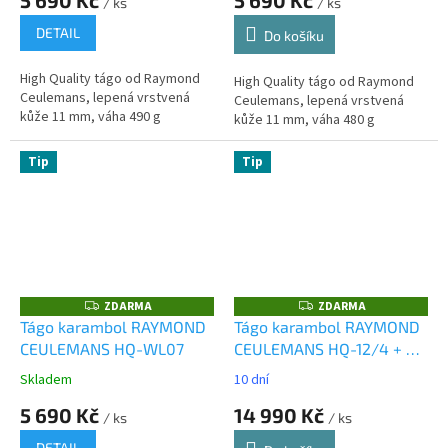
/ ks
/ ks
DETAIL
Do košíku
High Quality tágo od Raymond
High Quality tágo od Raymond
Ceulemans, lepená vrstvená
Ceulemans, lepená vrstvená
kůže 11 mm, váha 490 g
kůže 11 mm, váha 480 g
Tip
Tip
ZDARMA
ZDARMA
Z
Z
D
D
Tágo karambol RAYMOND
Tágo karambol RAYMOND
A
A
CEULEMANS HQ-WL07
CEULEMANS HQ-12/4 + 2
R
R
M
M
špice
A
A
Skladem
10 dní
5 690 Kč
14 990 Kč
/ ks
/ ks
DETAIL