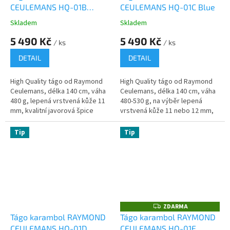
CEULEMANS HQ-01B
CEULEMANS HQ-01C Blue
R
R
M
M
Purple
A
A
Skladem
Skladem
5 490 Kč
5 490 Kč
/ ks
/ ks
DETAIL
DETAIL
High Quality tágo od Raymond
High Quality tágo od Raymond
Ceulemans, délka 140 cm, váha
Ceulemans, délka 140 cm, váha
480 g, lepená vrstvená kůže 11
480-530 g, na výběr lepená
mm, kvalitní javorová špice
vrstvená kůže 11 nebo 12 mm,
kvalitní javorová špice
Tip
Tip
ZDARMA
Z
D
Tágo karambol RAYMOND
Tágo karambol RAYMOND
A
CEULEMANS HQ-01D
CEULEMANS HQ-01E
R