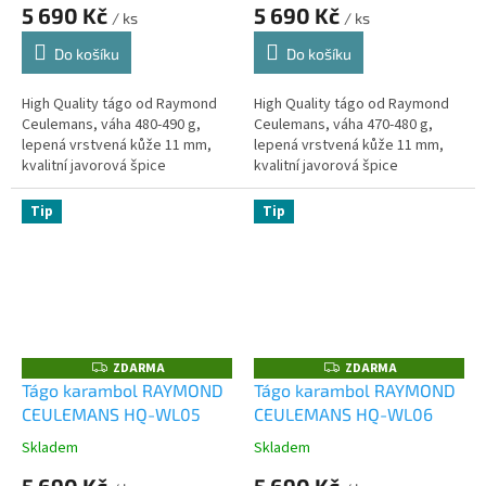
5 690 Kč
5 690 Kč
/ ks
/ ks
Do košíku
Do košíku
High Quality tágo od Raymond
High Quality tágo od Raymond
Ceulemans, váha 480-490 g,
Ceulemans, váha 470-480 g,
lepená vrstvená kůže 11 mm,
lepená vrstvená kůže 11 mm,
kvalitní javorová špice
kvalitní javorová špice
Tip
Tip
ZDARMA
ZDARMA
Z
Z
D
D
Tágo karambol RAYMOND
Tágo karambol RAYMOND
A
A
CEULEMANS HQ-WL05
CEULEMANS HQ-WL06
R
R
M
M
A
A
Skladem
Skladem
5 690 Kč
5 690 Kč