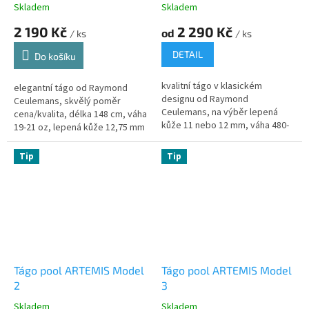
Skladem
Skladem
2 190 Kč
2 290 Kč
od
/ ks
/ ks
DETAIL
Do košíku
kvalitní tágo v klasickém
elegantní tágo od Raymond
designu od Raymond
Ceulemans, skvělý poměr
Ceulemans, na výběr lepená
cena/kvalita, délka 148 cm, váha
kůže 11 nebo 12 mm, váha 480-
19-21 oz, lepená kůže 12,75 mm
510 g, kvalitní javorová špice
Tip
Tip
Tágo pool ARTEMIS Model
Tágo pool ARTEMIS Model
2
3
Skladem
Skladem