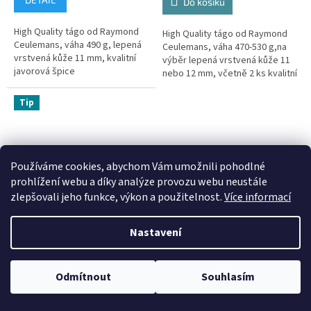
Do košíku
High Quality tágo od Raymond
High Quality tágo od Raymond
Ceulemans, váha 490 g, lepená
Ceulemans, váha 470-530 g,na
vrstvená kůže 11 mm, kvalitní
výběr lepená vrstvená kůže 11
javorová špice
nebo 12 mm, včetně 2 ks kvalitní
javorová špice s vrstvenou kůží
Tip
Používáme cookies, abychom Vám umožnili pohodlné
prohlížení webu a díky analýze provozu webu neustále
zlepšovali jeho funkce, výkon a použitelnost.
Více informací
ZDARMA
Z
D
Tágo karambol RAYMOND
A
Nastavení
CEULEMANS HQ-12/3 + 2
R
M
špice
A
10 dní
Odmítnout
Souhlasím
16 990 Kč
/ ks
Do košíku