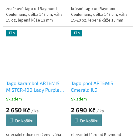
značkové tágo od Raymond
krásné tágo od Raymond
Ceulemans, délka 148 cm, váha
Ceulemans, délka 148 cm, váha
19 oz, lepená kůže 13 mm
19-20 oz, lepená kůže 13 mm
Tip
Tip
Tágo karambol ARTEMIS
Tágo pool ARTEMIS
MISTER-100 Lady Purple
Emerald ILG
Rose
Skladem
Skladem
2 650 Kč
2 690 Kč
/ ks
/ ks
Do košíku
Do košíku
speciální edice pro ženy, váha
elegantní tágo od Raymond