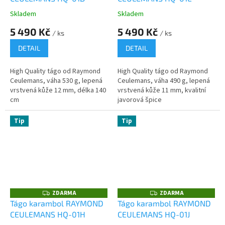
M
A
Skladem
Skladem
5 490 Kč
5 490 Kč
/ ks
/ ks
DETAIL
DETAIL
High Quality tágo od Raymond
High Quality tágo od Raymond
Ceulemans, váha 530 g, lepená
Ceulemans, váha 490 g, lepená
vrstvená kůže 12 mm, délka 140
vrstvená kůže 11 mm, kvalitní
cm
javorová špice
Tip
Tip
ZDARMA
ZDARMA
Z
Z
D
D
Tágo karambol RAYMOND
Tágo karambol RAYMOND
A
A
CEULEMANS HQ-01H
CEULEMANS HQ-01J
R
R
M
M