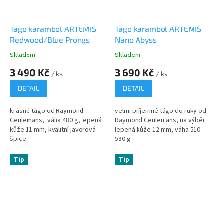
Tágo karambol ARTEMIS
Tágo karambol ARTEMIS
Redwood/Blue Prongs
Nano Abyss
Skladem
Skladem
3 490 Kč
3 690 Kč
/ ks
/ ks
DETAIL
DETAIL
krásné tágo od Raymond
velmi příjemné tágo do ruky od
Ceulemans, váha 480 g, lepená
Raymond Ceulemans, na výběr
kůže 11 mm, kvalitní javorová
lepená kůže 12 mm, váha 510-
špice
530 g
Tip
Tip