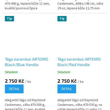
470-490 g, lepená kůže 11 mm,
Ceulemans, délka 148 cm, váha
kvalitní javorová špice
19 oz, lepená kůže 12,75 mm
Tip
Tip
Tágo karambol ARTEMIS
Tágo karambol ARTEMIS
Black/Blue Handle
Black/Red Handle
Skladem
Skladem
2 750 Kč
2 750 Kč
/ ks
/ ks
DETAIL
DETAIL
elegantní tágo od Raymond
elegantní tágo od Raymond
Ceulemans, váha 470-500 g,
Ceulemans, váha 470-530 g, na
lepená kůže 11 mm, kvalitní
výběr lepená kůže 11 nebo 12