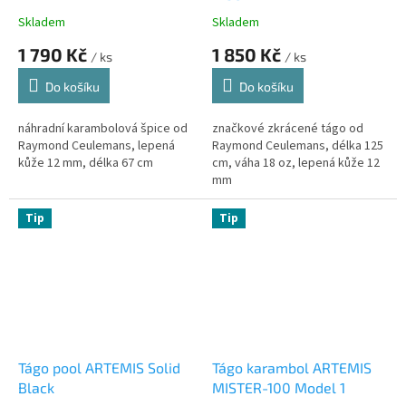
Skladem
Skladem
1 790 Kč
1 850 Kč
/ ks
/ ks
Do košíku
Do košíku
náhradní karambolová špice od
značkové zkrácené tágo od
Raymond Ceulemans, lepená
Raymond Ceulemans, délka 125
kůže 12 mm, délka 67 cm
cm, váha 18 oz, lepená kůže 12
mm
Tip
Tip
Tágo pool ARTEMIS Solid
Tágo karambol ARTEMIS
Black
MISTER-100 Model 1