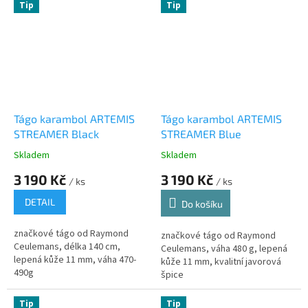
Tip
Tip
Tágo karambol ARTEMIS
Tágo karambol ARTEMIS
STREAMER Black
STREAMER Blue
Skladem
Skladem
3 190 Kč
3 190 Kč
/ ks
/ ks
DETAIL
Do košíku
značkové tágo od Raymond
značkové tágo od Raymond
Ceulemans, délka 140 cm,
Ceulemans, váha 480 g, lepená
lepená kůže 11 mm, váha 470-
kůže 11 mm, kvalitní javorová
490g
špice
Tip
Tip