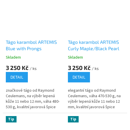
Tágo karambol ARTEMIS
Tágo karambol ARTEMIS
Blue with Prongs
Curly Maple/Black Pearl
Skladem
Skladem
3 250 Kč
3 250 Kč
/ ks
/ ks
DETAIL
DETAIL
značkové tágo od Raymond
elegantní tágo od Raymond
Ceulemans, na výběr lepená
Ceulemans, váha 470-530 g, na
kůže 11 nebo 12 mm, váha 480-
výběr lepená kůže 11 nebo 12
530 g, kvalitní javorová špice
mm, kvalitní javorová špice
Tip
Tip