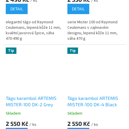
/ ks
/ ks
DETAIL
DETAIL
elegantní tágo od Raymond
serie Mister 100 od Raymond
Ceulemans, lepená kůže 11 mm,
Ceulemans v zajímavém
kvalitní javorová špice, váha
designu, lepená kůže 11 mm,
470-490 g
váha 470 g
Tip
Tip
Tágo karambol ARTEMIS
Tágo karambol ARTEMIS
MISTER-100 DK-2 Grey
MISTER-100 DK-4 Black
Skladem
Skladem
2 550 Kč
2 550 Kč
/ ks
/ ks