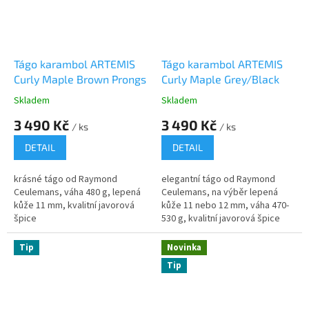
Tágo karambol ARTEMIS
Tágo karambol ARTEMIS
Curly Maple Brown Prongs
Curly Maple Grey/Black
Skladem
Skladem
3 490 Kč
3 490 Kč
/ ks
/ ks
DETAIL
DETAIL
krásné tágo od Raymond
elegantní tágo od Raymond
Ceulemans, váha 480 g, lepená
Ceulemans, na výběr lepená
kůže 11 mm, kvalitní javorová
kůže 11 nebo 12 mm, váha 470-
špice
530 g, kvalitní javorová špice
Tip
Novinka
Tip