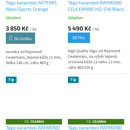
D
Tágo karambol ARTEMIS
Tágo karambol RAYMOND
A
Nano Sports Orange
CEULEMANS HQ-01A Black
R
M
A
Skladem
Skladem
3 850 Kč
5 490 Kč
/ ks
/ ks
DETAIL
Do košíku
High Quality tágo od Raymond
novinka od Raymond
Ceulemans, na výběr lepená
Ceulemans, lepená kůže 11 mm,
vrstvená kůže 11 nebo 12 mm,
délka 140 cm, váha 480 g
váha 480-520 g
Tip
Tip
ZDARMA
ZDARMA
Z
Z
D
D
Tágo karambol RAYMOND
Tágo karambol RAYMOND
A
A