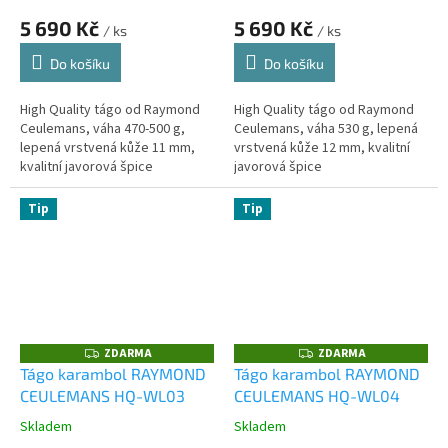
5 690 Kč
5 690 Kč
/ ks
/ ks
Do košíku
Do košíku
High Quality tágo od Raymond
High Quality tágo od Raymond
Ceulemans, váha 470-500 g,
Ceulemans, váha 530 g, lepená
lepená vrstvená kůže 11 mm,
vrstvená kůže 12 mm, kvalitní
kvalitní javorová špice
javorová špice
Tip
Tip
ZDARMA
ZDARMA
Z
Z
D
D
Tágo karambol RAYMOND
Tágo karambol RAYMOND
A
A
CEULEMANS HQ-WL03
CEULEMANS HQ-WL04
R
R
M
M
A
A
Skladem
Skladem