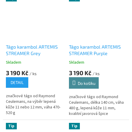
Tágo karambol ARTEMIS
Tágo karambol ARTEMIS
STREAMER Grey
STREAMER Purple
Skladem
Skladem
3 190 Kč
3 190 Kč
/ ks
/ ks
DETAIL
Do košíku
značkové tágo od Raymond
značkové tágo od Raymond
Ceulemans, na výběr lepená
Ceulemans, délka 140 cm, váha
kůže 11 nebo 12 mm, váha 470-
480 g, lepená kůže 11 mm,
520 g
kvalitní javorová špice
Tip
Tip