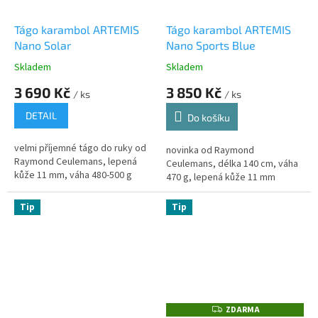
Tágo karambol ARTEMIS
Tágo karambol ARTEMIS
Nano Solar
Nano Sports Blue
Skladem
Skladem
3 690 Kč
3 850 Kč
/ ks
/ ks
DETAIL
Do košíku
velmi příjemné tágo do ruky od
novinka od Raymond
Raymond Ceulemans, lepená
Ceulemans, délka 140 cm, váha
kůže 11 mm, váha 480-500 g
470 g, lepená kůže 11 mm
Tip
Tip
ZDARMA
Z