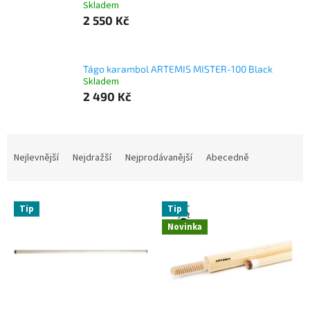
Skladem
2 550 Kč
Tágo karambol ARTEMIS MISTER-100 Black
Skladem
2 490 Kč
Ř
a
Nejlevnější
Nejdražší
Nejprodávanější
Abecedně
z
e
V
n
Tip
Tip
ý
í
Novinka
p
p
i
r
s
o
p
d
r
u
o
k