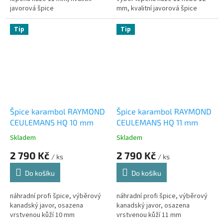
javorová špice
mm, kvalitní javorová špice
Tip
Tip
Špice karambol RAYMOND
Špice karambol RAYMOND
CEULEMANS HQ 10 mm
CEULEMANS HQ 11 mm
Skladem
Skladem
2 790 Kč
2 790 Kč
/ ks
/ ks
Do košíku
Do košíku
náhradní profi špice, výběrový
náhradní profi špice, výběrový
kanadský javor, osazena
kanadský javor, osazena
vrstvenou kůží 10 mm
vrstvenou kůží 11 mm