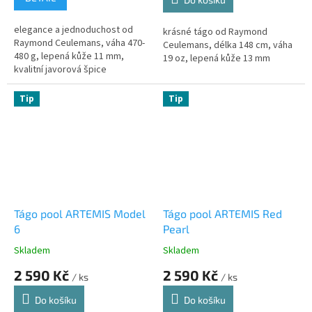
elegance a jednoduchost od
krásné tágo od Raymond
Raymond Ceulemans, váha 470-
Ceulemans, délka 148 cm, váha
480 g, lepená kůže 11 mm,
19 oz, lepená kůže 13 mm
kvalitní javorová špice
Tip
Tip
Tágo pool ARTEMIS Model
Tágo pool ARTEMIS Red
6
Pearl
Skladem
Skladem
2 590 Kč
2 590 Kč
/ ks
/ ks
Do košíku
Do košíku