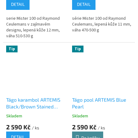
DETAIL
DETAIL
serie Mister 100 od Raymond
série Mister 100 od Raymond
Ceulemans v zajímavém
Ceulemans, lepená kůže 11 mm,
designu, lepená kůže 12 mm,
váha 470-500 g
váha 510-530 g
Tip
Tip
Tágo karambol ARTEMIS
Tágo pool ARTEMIS Blue
Black/Brown Stained
Pearl
Handle
Skladem
Skladem
2 590 Kč
2 590 Kč
/ ks
/ ks
DETAIL
Do košíku