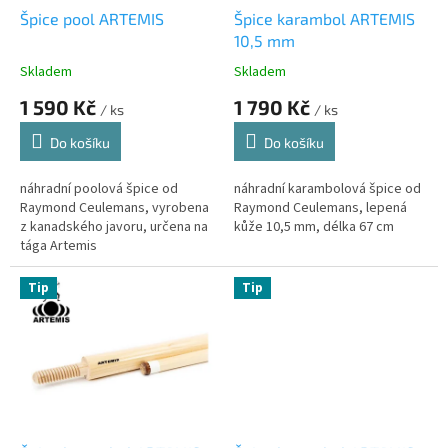
d
t
Špice pool ARTEMIS
Špice karambol ARTEMIS
u
ů
10,5 mm
k
Skladem
Skladem
t
1 590 Kč
1 790 Kč
ů
/ ks
/ ks
Do košíku
Do košíku
náhradní poolová špice od
náhradní karambolová špice od
Raymond Ceulemans, vyrobena
Raymond Ceulemans, lepená
z kanadského javoru, určena na
kůže 10,5 mm, délka 67 cm
tága Artemis
Tip
Tip