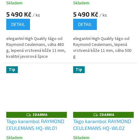
A
A
Skladem
Skladem
5 490 Kč
5 490 Kč
/ ks
/ ks
DETAIL
DETAIL
elegantní High Quality tágo od
elegantní High Quality tágo od
Raymond Ceulemans, váha 480
Raymond Ceulemans, lepená
g, lepená vrstvená kůže 11 mm,
vrstvená kůže 11 mm, váha 500
kvalitní javorová špice
g
Tip
Tip
ZDARMA
ZDARMA
Z
Z
D
D
Tágo karambol RAYMOND
Tágo karambol RAYMOND
A
A
CEULEMANS HQ-WL01
CEULEMANS HQ-WL02
R
R
M
M
A
A
Skladem
Skladem