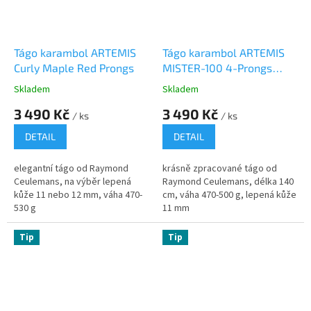
Tágo karambol ARTEMIS
Tágo karambol ARTEMIS
Curly Maple Red Prongs
MISTER-100 4-Prongs
Spliced Yellow/Blue
Skladem
Skladem
Veneer
3 490 Kč
3 490 Kč
/ ks
/ ks
DETAIL
DETAIL
elegantní tágo od Raymond
krásně zpracované tágo od
Ceulemans, na výběr lepená
Raymond Ceulemans, délka 140
kůže 11 nebo 12 mm, váha 470-
cm, váha 470-500 g, lepená kůže
530 g
11 mm
Tip
Tip