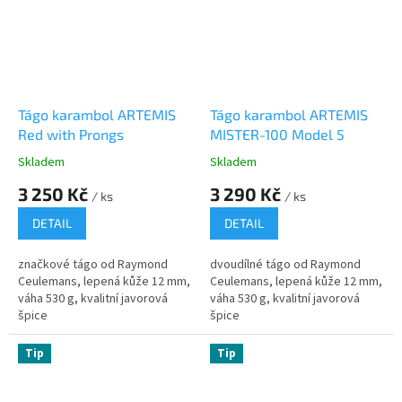
Tágo karambol ARTEMIS
Tágo karambol ARTEMIS
Red with Prongs
MISTER-100 Model 5
Skladem
Skladem
3 250 Kč
3 290 Kč
/ ks
/ ks
DETAIL
DETAIL
značkové tágo od Raymond
dvoudílné tágo od Raymond
Ceulemans, lepená kůže 12 mm,
Ceulemans, lepená kůže 12 mm,
váha 530 g, kvalitní javorová
váha 530 g, kvalitní javorová
špice
špice
Tip
Tip